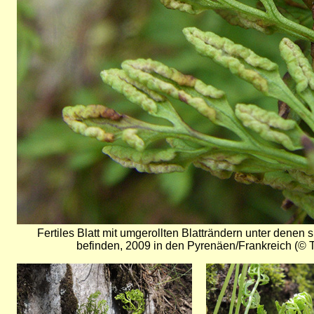
Fertiles Blatt mit umgerollten Blatträndern unter denen 
befinden, 2009 in den Pyrenäen/Frankreich (© T
Bild
Bild