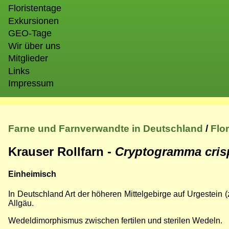
Floristentage
Exkursionen
GEO-Tage
Wir über uns
Mitglieder
Links
Impressum
Farne und Farnverwandte in Deutschland
/
Flo
Krauser Rollfarn -
Cryptogramma cri
Einheimisch
In Deutschland Art der höheren Mittelgebirge auf Urgestein (
Allgäu.
Wedeldimorphismus zwischen fertilen und sterilen Wedeln.