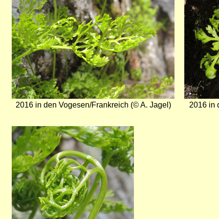
2016 in den Vogesen/Frankreich (© A. Jagel)
2016 in
Bild