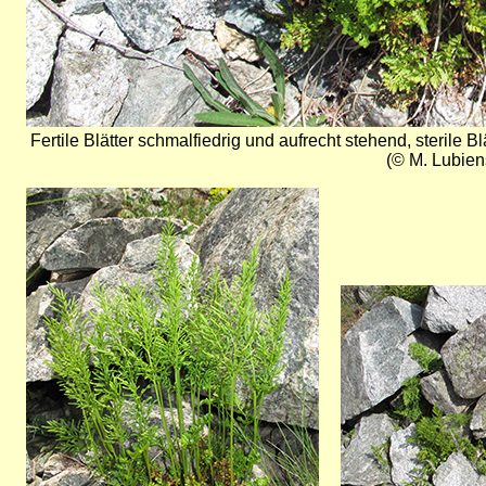
Fertile Blätter schmalfiedrig und aufrecht stehend, sterile 
(© M. Lubien
Bild
Bild