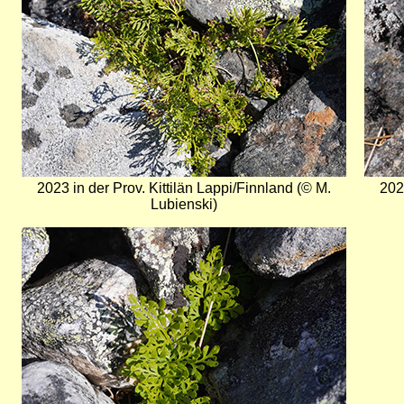
2023 in der Prov. Kittilän Lappi/Finnland (© M.
202
Lubienski)
Bild