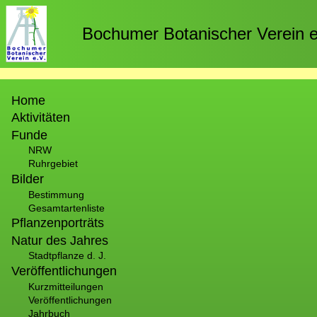
Direkt
zum
Bochumer Botanischer Verein e
Inhalt
Hauptnavigation
Home
Aktivitäten
Funde
NRW
Ruhrgebiet
Bilder
Bestimmung
Gesamtartenliste
Pflanzenporträts
Natur des Jahres
Stadtpflanze d. J.
Veröffentlichungen
Kurzmitteilungen
Veröffentlichungen
Jahrbuch