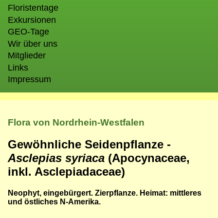
Floristentage
Exkursionen
GEO-Tage
Wir über uns
Mitglieder
Links
Impressum
Flora von Nordrhein-Westfalen
Gewöhnliche Seidenpflanze -
Asclepias syriaca
(Apocynaceae,
inkl. Asclepiadaceae)
Neophyt, eingebürgert. Zierpflanze. Heimat: mittleres
und östliches N-Amerika.