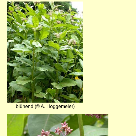
Bild
blühend (© A. Höggemeier)
Bild