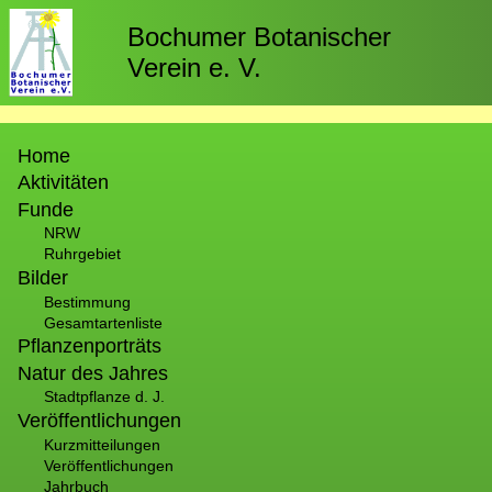
Direkt
zum
Bochumer Botanischer
Inhalt
Verein e. V.
Hauptnavigation
Home
Aktivitäten
Funde
NRW
Ruhrgebiet
Bilder
Bestimmung
Gesamtartenliste
Pflanzenporträts
Natur des Jahres
Stadtpflanze d. J.
Veröffentlichungen
Kurzmitteilungen
Veröffentlichungen
Jahrbuch