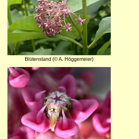
Blütenstand (© A. Höggemeier)
Bild