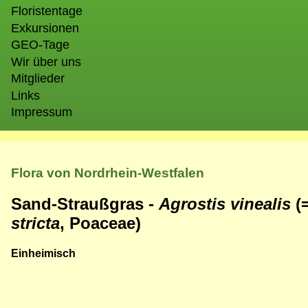
Floristentage
Exkursionen
GEO-Tage
Wir über uns
Mitglieder
Links
Impressum
Flora von Nordrhein-Westfalen
Sand-Straußgras -
Agrostis vinealis
(
stricta
, Poaceae)
Einheimisch