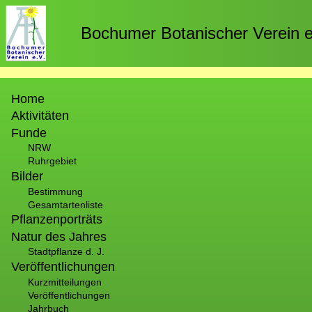
Direkt
zum
Bochumer Botanischer Verein e
Inhalt
Hauptnavigation
Home
Aktivitäten
Funde
NRW
Ruhrgebiet
Bilder
Bestimmung
Gesamtartenliste
Pflanzenporträts
Natur des Jahres
Stadtpflanze d. J.
Veröffentlichungen
Kurzmitteilungen
Veröffentlichungen
Jahrbuch