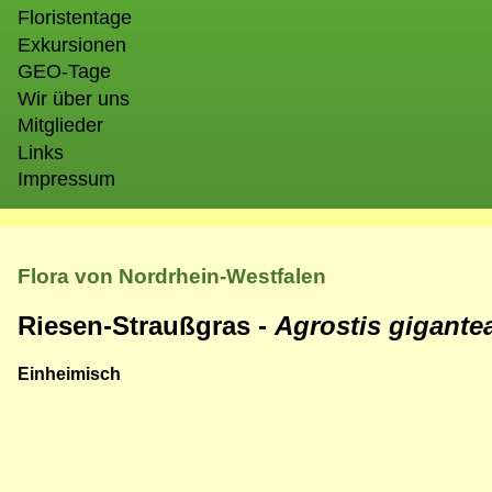
Floristentage
Exkursionen
GEO-Tage
Wir über uns
Mitglieder
Links
Impressum
Flora von Nordrhein-Westfalen
Riesen-Straußgras -
Agrostis gigante
Einheimisch