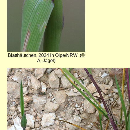
Blatthäutchen, 2024 in Olpe/NRW (©
A. Jagel)
Bild