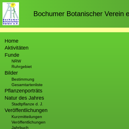
Direkt
zum
Bochumer Botanischer Verein e
Inhalt
Hauptnavigation
Home
Aktivitäten
Funde
NRW
Ruhrgebiet
Bilder
Bestimmung
Gesamtartenliste
Pflanzenporträts
Natur des Jahres
Stadtpflanze d. J.
Veröffentlichungen
Kurzmitteilungen
Veröffentlichungen
Jahrbuch