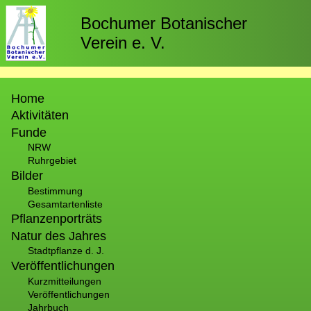
Direkt
zum
Bochumer Botanischer
Inhalt
Verein e. V.
Hauptnavigation
Home
Aktivitäten
Funde
NRW
Ruhrgebiet
Bilder
Bestimmung
Gesamtartenliste
Pflanzenporträts
Natur des Jahres
Stadtpflanze d. J.
Veröffentlichungen
Kurzmitteilungen
Veröffentlichungen
Jahrbuch