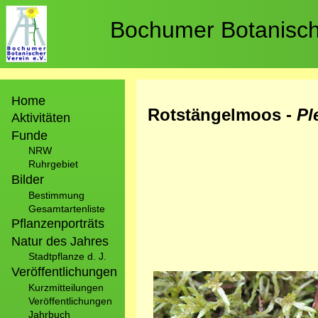
Direkt
zum
Bochumer Botanische
Inhalt
Hauptnavigation
Home
Rotstängelmoos -
Pl
Aktivitäten
Funde
NRW
Ruhrgebiet
Bilder
Bestimmung
Gesamtartenliste
Pflanzenporträts
Natur des Jahres
Stadtpflanze d. J.
Veröffentlichungen
Bild
Kurzmitteilungen
Veröffentlichungen
Jahrbuch