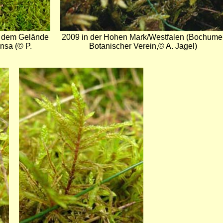
f dem Gelände
2009 in der Hohen Mark/Westfalen (Bochume
nsa (© P.
Botanischer Verein,© A. Jagel)
Bild