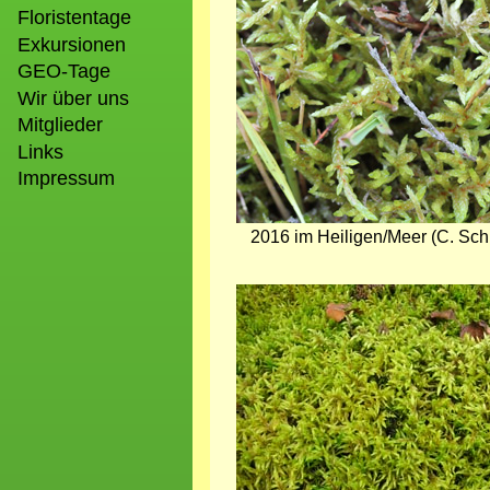
Floristentage
Exkursionen
GEO-Tage
Wir über uns
Mitglieder
Links
Impressum
2016 im Heiligen/Meer (C. Sch
Bild