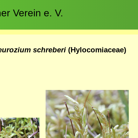
r Verein e. V.
eurozium schreberi
(Hylocomiaceae)
Bild