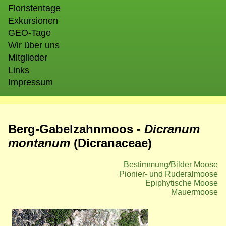
Floristentage
Exkursionen
GEO-Tage
Wir über uns
Mitglieder
Links
Impressum
Berg-Gabelzahnmoos -
Dicranum
montanum
(Dicranaceae)
Bestimmung/Bilder Moose
Pionier- und Ruderalmoose
Epiphytische Moose
Mauermoose
Bild