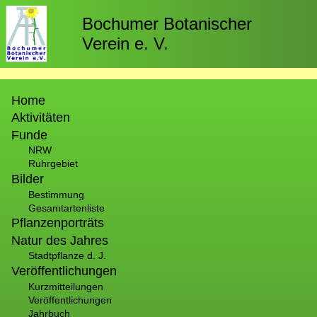
Direkt
zum
Bochumer Botanischer
Inhalt
Verein e. V.
Hauptnavigation
Home
Aktivitäten
Funde
NRW
Ruhrgebiet
Bilder
Bestimmung
Gesamtartenliste
Pflanzenporträts
Natur des Jahres
Stadtpflanze d. J.
Veröffentlichungen
Kurzmitteilungen
Veröffentlichungen
Jahrbuch