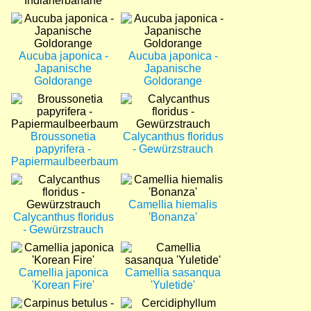
Indianerbanane
Bild
Bild
Aucuba japonica -
Aucuba japonica -
Japanische
Japanische
Goldorange
Goldorange
Bild
Bild
Broussonetia
Calycanthus floridus
papyrifera -
- Gewürzstrauch
Papiermaulbeerbaum
Bild
Bild
Camellia hiemalis
Calycanthus floridus
'Bonanza'
- Gewürzstrauch
Bild
Bild
Camellia japonica
Camellia sasanqua
'Korean Fire'
'Yuletide'
Bild
Bild