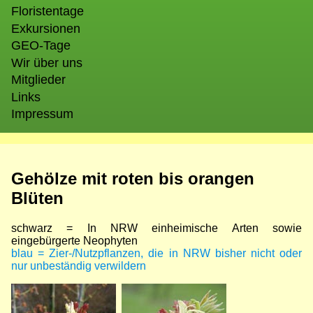
Floristentage
Exkursionen
GEO-Tage
Wir über uns
Mitglieder
Links
Impressum
Gehölze mit roten bis orangen
Blüten
schwarz = In NRW einheimische Arten sowie
eingebürgerte Neophyten
blau = Zier-/Nutzpflanzen, die in NRW bisher nicht oder
nur unbeständig verwildern
Bild
Bild