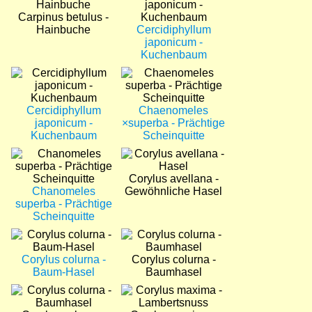
Carpinus betulus -
Hainbuche
Cercidiphyllum
japonicum -
Kuchenbaum
Bild
Bild
Cercidiphyllum
Chaenomeles
japonicum -
×superba - Prächtige
Kuchenbaum
Scheinquitte
Bild
Bild
Corylus avellana -
Chanomeles
Gewöhnliche Hasel
superba - Prächtige
Scheinquitte
Bild
Bild
Corylus colurna -
Corylus colurna -
Baum-Hasel
Baumhasel
Bild
Bild