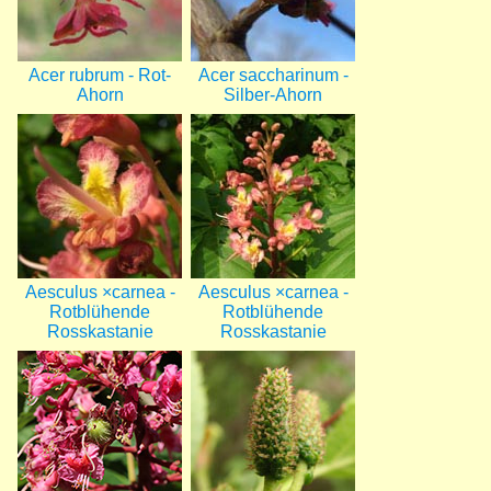
Acer rubrum - Rot-
Acer saccharinum -
Ahorn
Silber-Ahorn
Bild
Bild
Aesculus ×carnea -
Aesculus ×carnea -
Rotblühende
Rotblühende
Rosskastanie
Rosskastanie
Bild
Bild