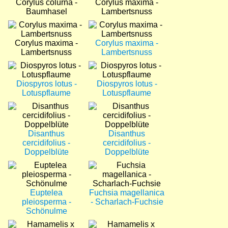
Corylus colurna -
Corylus maxima -
Baumhasel
Lambertsnuss
Bild
Bild
Corylus maxima -
Corylus maxima -
Lambertsnuss
Lambertsnuss
Bild
Bild
Diospyros lotus -
Diospyros lotus -
Lotuspflaume
Lotuspflaume
Bild
Bild
Disanthus
Disanthus
cercidifolius -
cercidifolius -
Doppelblüte
Doppelblüte
Bild
Bild
Euptelea
Fuchsia magellanica
pleiosperma -
- Scharlach-Fuchsie
Schönulme
Bild
Bild