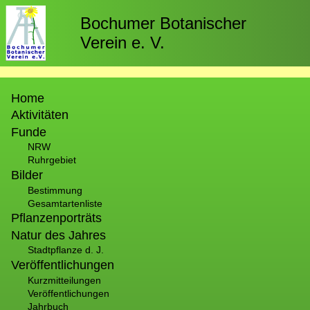
Direkt
zum
Bochumer Botanischer
Inhalt
Verein e. V.
Hauptnavigation
Home
Aktivitäten
Funde
NRW
Ruhrgebiet
Bilder
Bestimmung
Gesamtartenliste
Pflanzenporträts
Natur des Jahres
Stadtpflanze d. J.
Veröffentlichungen
Kurzmitteilungen
Veröffentlichungen
Jahrbuch