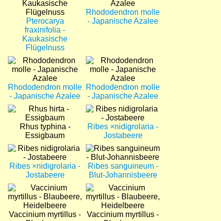
Rhododendron molle
Pterocarya
- Japanische Azalee
fraxinifolia -
Kaukasische
Flügelnuss
Bild
Bild
Rhododendron molle
Rhododendron molle
- Japanische Azalee
- Japanische Azalee
Bild
Bild
Rhus typhina -
Ribes ×nidigrolaria -
Essigbaum
Jostabeere
Bild
Bild
Ribes ×nidigrolaria -
Ribes sanguineum -
Jostabeere
Blut-Johannisbeere
Bild
Bild
Vaccinium myrtillus -
Vaccinium myrtillus -