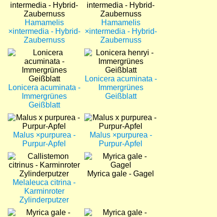
Hamamelis
Hamamelis
×intermedia - Hybrid-
×intermedia - Hybrid-
Zaubernuss
Zaubernuss
Bild
Bild
Lonicera acuminata -
Lonicera acuminata -
Immergrünes
Immergrünes
Geißblatt
Geißblatt
Bild
Bild
Malus ×purpurea -
Malus ×purpurea -
Purpur-Apfel
Purpur-Apfel
Bild
Bild
Myrica gale - Gagel
Melaleuca citrina -
Karminroter
Zylinderputzer
Bild
Bild