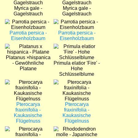
Myrica gale -
Myrica gale -
Gagelstrauch
Gagelstrauch
Bild
Bild
Parrotia persica -
Parrotia persica -
Eisenholzbaum
Eisenholzbaum
Bild
Bild
Platanus ×hispanica
- Gewöhnliche
Primula elatior 'Fire' -
Platane
Hohe
Schlüsselblume
Bild
Bild
Pterocarya
Pterocarya
fraxinifolia -
fraxinifolia -
Kaukasische
Kaukasische
Flügelnuss
Flügelnuss
Bild
Bild