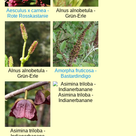
Aesculus x carnea -
Alnus alnobetula -
Rote Rosskastanie
Grün-Erle
Bild
Bild
Alnus alnobetula -
Amorpha fruticosa -
Grün-Erle
Bastardindigo
Bild
Bild
Asimina triloba -
Indianerbanane
Asimina triloba -