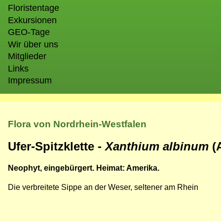
Floristentage
Exkursionen
GEO-Tage
Wir über uns
Mitglieder
Links
Impressum
Flora von Nordrhein-Westfalen
Ufer-Spitzklette -
Xanthium albinum
(
Neophyt, eingebürgert. Heimat: Amerika.
Die verbreitete Sippe an der Weser, seltener am Rhein