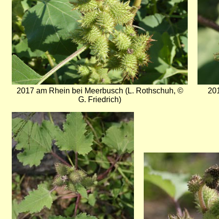
2017 am Rhein bei Meerbusch (L. Rothschuh, ©
201
G. Friedrich)
Bild
Bild