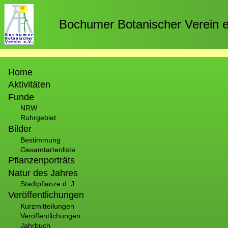
Direkt
zum
Bochumer Botanischer Verein e
Inhalt
Hauptnavigation
Home
Aktivitäten
Funde
NRW
Ruhrgebiet
Bilder
Bestimmung
Gesamtartenliste
Pflanzenporträts
Natur des Jahres
Stadtpflanze d. J.
Veröffentlichungen
Kurzmitteilungen
Veröffentlichungen
Jahrbuch