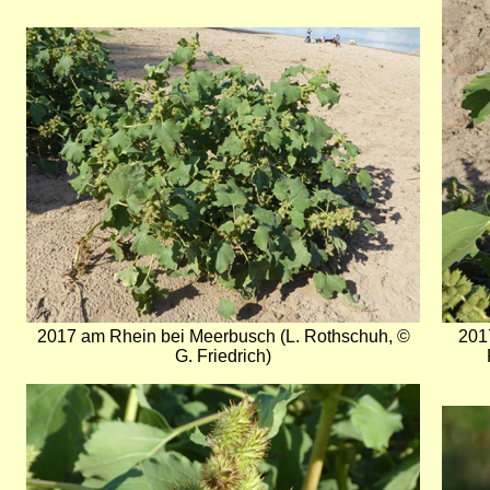
Bild
2017 am Rhein bei Meerbusch (L. Rothschuh, ©
201
G. Friedrich)
Bild
Bild