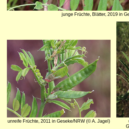
junge Früchte, Blätter, 2019 in 
Bild
Bild
unreife Früchte, 2011 in Geseke/NRW (© A. Jagel)
G