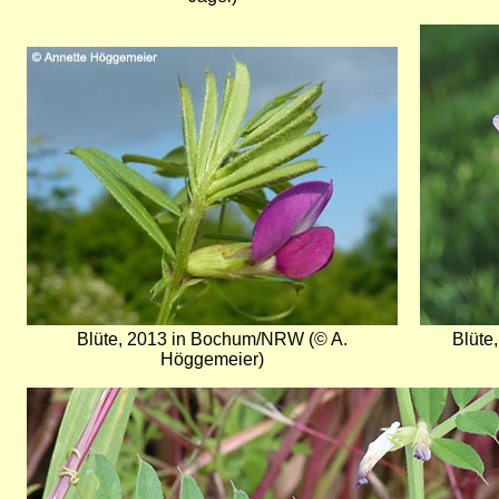
Bild
Bild
Blüte, 2013 in Bochum/NRW (© A.
Blüte
Höggemeier)
Bild