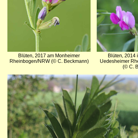
Blüten, 2017 am Monheimer
Blüten, 2014 
Rheinbogen/NRW (© C. Beckmann)
Uedesheimer Rh
(© C. 
Bild