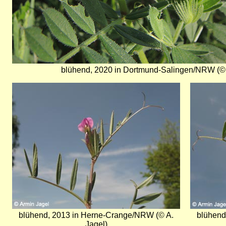
blühend, 2020 in Dortmund-Salingen/NRW (© 
Bild
Bild
blühend, 2013 in Herne-Crange/NRW (© A.
blühend
Jagel)