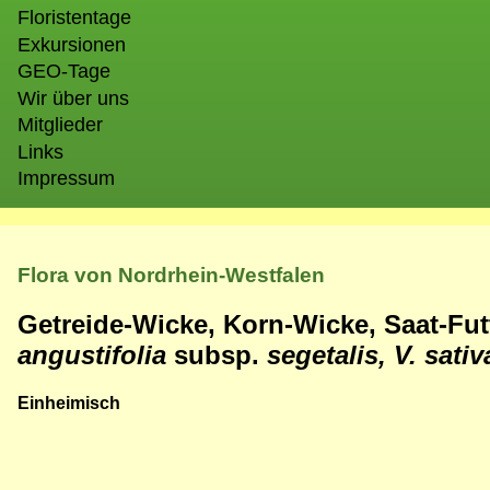
Floristentage
Exkursionen
GEO-Tage
Wir über uns
Mitglieder
Links
Impressum
Flora von Nordrhein-Westfalen
Getreide-Wicke, Korn-Wicke, Saat-Fu
angustifolia
subsp.
segetalis, V. sati
Einheimisch