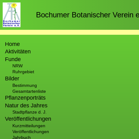
Direkt
zum
Bochumer Botanischer Verein e
Inhalt
Hauptnavigation
Home
Aktivitäten
Funde
NRW
Ruhrgebiet
Bilder
Bestimmung
Gesamtartenliste
Pflanzenporträts
Natur des Jahres
Stadtpflanze d. J.
Veröffentlichungen
Kurzmitteilungen
Veröffentlichungen
Jahrbuch