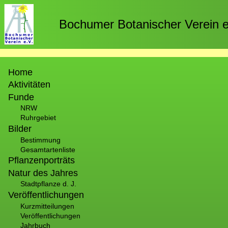
Direkt
zum
Bochumer Botanischer Verein e
Inhalt
Hauptnavigation
Home
Aktivitäten
Funde
NRW
Ruhrgebiet
Bilder
Bestimmung
Gesamtartenliste
Pflanzenporträts
Natur des Jahres
Stadtpflanze d. J.
Veröffentlichungen
Kurzmitteilungen
Veröffentlichungen
Jahrbuch