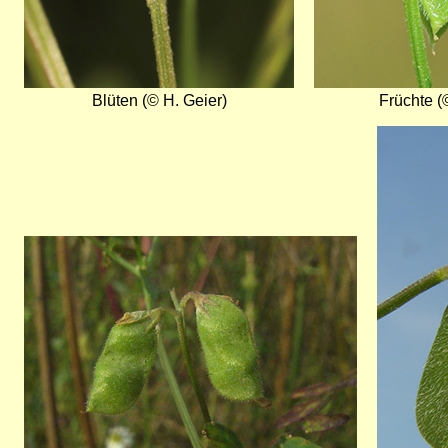
Blüten (© H. Geier)
Früchte (
Bild
Bild