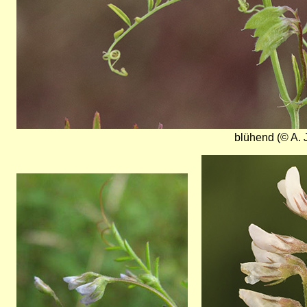
blühend (© A. 
Bild
Bild