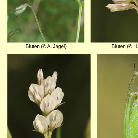
Blüten (© A. Jagel)
Blüten (© H.
Bild
Bild