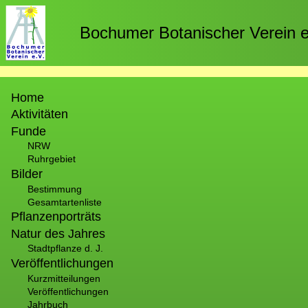
Direkt
zum
Bochumer Botanischer Verein e
Inhalt
Hauptnavigation
Home
Aktivitäten
Funde
NRW
Ruhrgebiet
Bilder
Bestimmung
Gesamtartenliste
Pflanzenporträts
Natur des Jahres
Stadtpflanze d. J.
Veröffentlichungen
Kurzmitteilungen
Veröffentlichungen
Jahrbuch