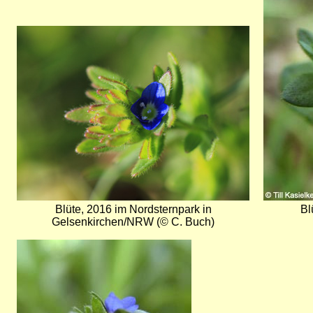
Bild
Blüte, 2016 im Nordsternpark in
Bl
Gelsenkirchen/NRW (© C. Buch)
Bild