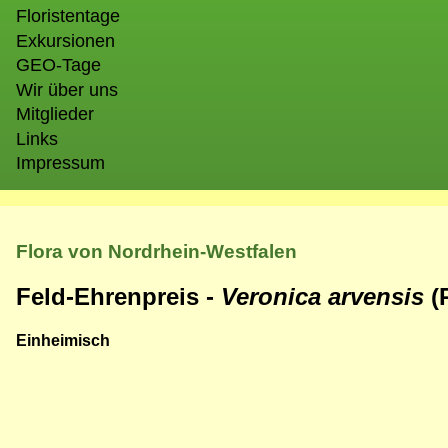
Floristentage
Exkursionen
GEO-Tage
Wir über uns
Mitglieder
Links
Impressum
Flora von Nordrhein-Westfalen
Feld-Ehrenpreis -
Veronica arvensis
(
Einheimisch