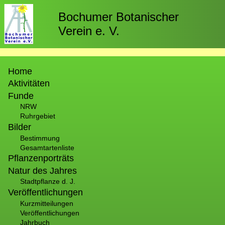
Direkt
zum
Bochumer Botanischer
Inhalt
Verein e. V.
Hauptnavigation
Home
Aktivitäten
Funde
NRW
Ruhrgebiet
Bilder
Bestimmung
Gesamtartenliste
Pflanzenporträts
Natur des Jahres
Stadtpflanze d. J.
Veröffentlichungen
Kurzmitteilungen
Veröffentlichungen
Jahrbuch