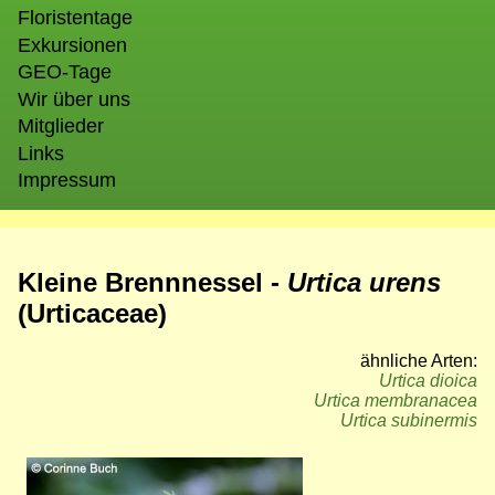
Floristentage
Exkursionen
GEO-Tage
Wir über uns
Mitglieder
Links
Impressum
Kleine Brennnessel -
Urtica urens
(Urticaceae)
ähnliche Arten:
Urtica dioica
Urtica membranacea
Urtica subinermis
Bild