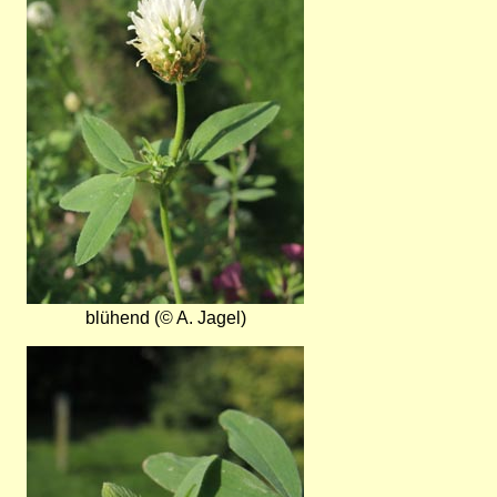
blühend (© A. Jagel)
Bild