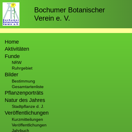
Direkt
zum
Bochumer Botanischer
Inhalt
Verein e. V.
Hauptnavigation
Home
Aktivitäten
Funde
NRW
Ruhrgebiet
Bilder
Bestimmung
Gesamtartenliste
Pflanzenporträts
Natur des Jahres
Stadtpflanze d. J.
Veröffentlichungen
Kurzmitteilungen
Veröffentlichungen
Jahrbuch