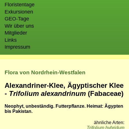
Floristentage
Exkursionen
GEO-Tage
Wir über uns
Mitglieder
Links
Impressum
Flora von Nordrhein-Westfalen
Alexandriner-Klee, Ägyptischer Klee
-
Trifolium alexandrinum
(Fabaceae)
Neophyt, unbeständig. Futterpflanze. Heimat: Ägypten
bis Pakistan.
ähnliche Arten:
Trifolium hybridum