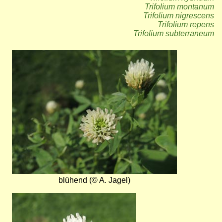
Trifolium montanum
Trifolium nigrescens
Trifolium repens
Trifolium subterraneum
Bild
blühend (© A. Jagel)
Bild