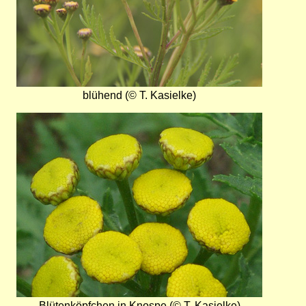
blühend (© T. Kasielke)
Bild
Blütenköpfchen in Knospe (© T. Kasielke)