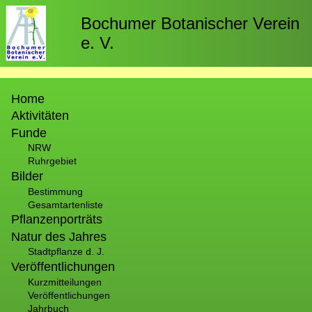
Direkt
zum
Bochumer Botanischer Verein
Inhalt
e. V.
Hauptnavigation
Home
Aktivitäten
Funde
NRW
Ruhrgebiet
Bilder
Bestimmung
Gesamtartenliste
Pflanzenporträts
Natur des Jahres
Stadtpflanze d. J.
Veröffentlichungen
Kurzmitteilungen
Veröffentlichungen
Jahrbuch