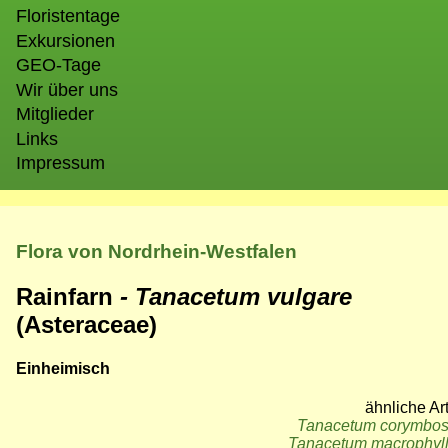
Floristentage
Exkursionen
GEO-Tage
Wir über uns
Mitglieder
Links
Impressum
Flora von Nordrhein-Westfalen
Rainfarn
- Tanacetum vulgare
(Asteraceae)
Einheimisch
ähnliche Ar
Tanacetum corymbo
Tanacetum macrophyl