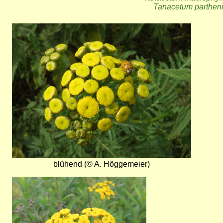
Tanacetum parthen
Bild
blühend (© A. Höggemeier)
Bild