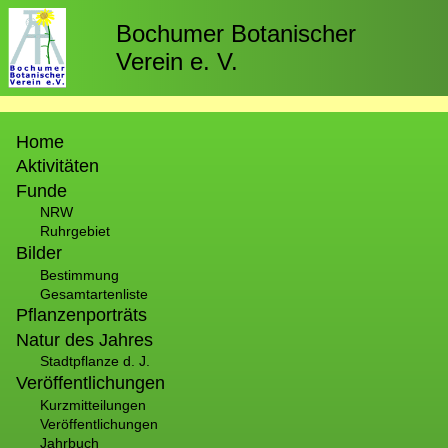
Direkt
zum
Bochumer Botanischer
Inhalt
Verein e. V.
Hauptnavigation
Home
Aktivitäten
Funde
NRW
Ruhrgebiet
Bilder
Bestimmung
Gesamtartenliste
Pflanzenporträts
Natur des Jahres
Stadtpflanze d. J.
Veröffentlichungen
Kurzmitteilungen
Veröffentlichungen
Jahrbuch