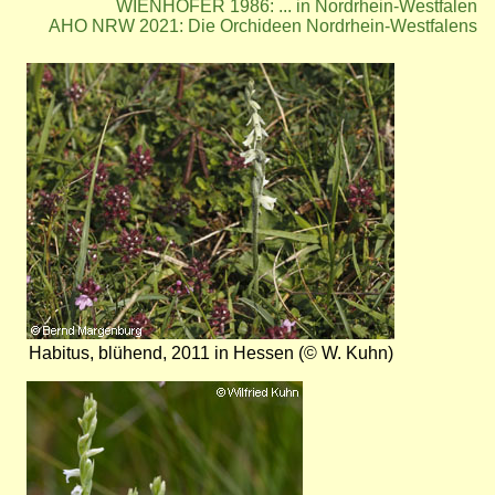
WIENHÖFER 1986: ... in Nordrhein-Westfalen
AHO NRW 2021: Die Orchideen Nordrhein-Westfalens
Bild
Habitus, blühend, 2011 in Hessen (© W. Kuhn)
Bild