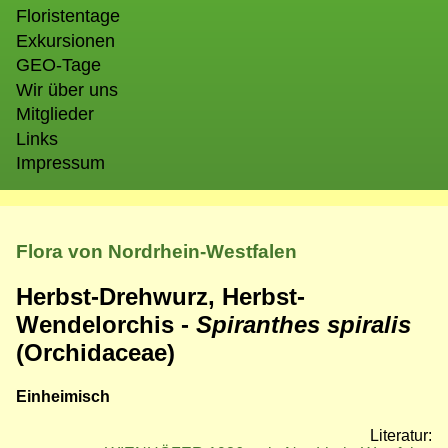
Floristentage
Exkursionen
GEO-Tage
Wir über uns
Mitglieder
Links
Impressum
Flora von Nordrhein-Westfalen
Herbst-Drehwurz, Herbst-
Wendelorchis -
Spiranthes spiralis
(Orchidaceae)
Einheimisch
Literatur: