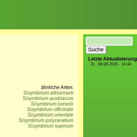
Suche
Letzte Aktualisierung
Di., 04.08.2026 - 14:44
ähnliche Arten:
Sisymbrium altissimum
Sisymbrium austriacum
Sisymbrium loeselii
Sisymbrium officinale
Sisymbrium orientale
Sisymbrium polyceratium
Sisymbrium supinum