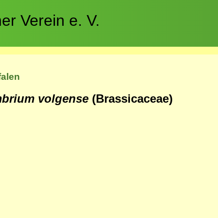
r Verein e. V.
falen
mbrium volgense
(Brassicaceae)