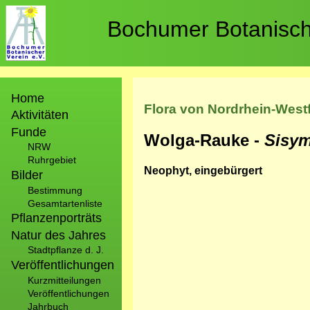
Direkt
zum
Bochumer Botanische
Inhalt
Hauptnavigation
Home
Flora von Nordrhein-West
Aktivitäten
Funde
Wolga-Rauke -
Sisy
NRW
Ruhrgebiet
Neophyt, eingebürgert
Bilder
Bestimmung
Gesamtartenliste
Pflanzenporträts
Natur des Jahres
Stadtpflanze d. J.
Veröffentlichungen
Kurzmitteilungen
Veröffentlichungen
Jahrbuch