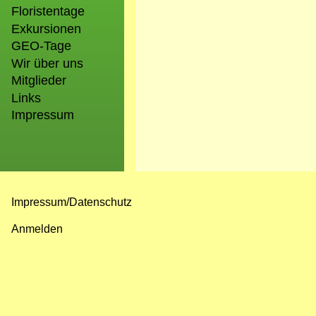
Floristentage
Exkursionen
GEO-Tage
Wir über uns
Mitglieder
Links
Impressum
Impressum/Datenschutz
Fußzeilenmenü
Anmelden
Benutzermenü