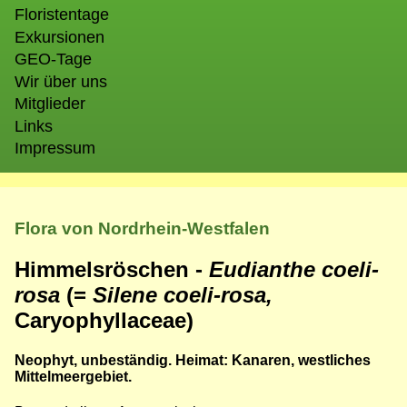
Floristentage
Exkursionen
GEO-Tage
Wir über uns
Mitglieder
Links
Impressum
Flora von Nordrhein-Westfalen
Himmelsröschen -
Eudianthe coeli-
rosa
(=
Silene coeli-rosa,
Caryophyllaceae)
Neophyt, unbeständig. Heimat: Kanaren, westliches
Mittelmeergebiet.