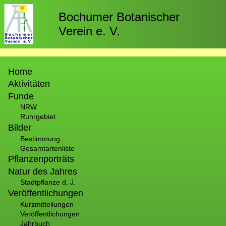
Direkt
zum
Bochumer Botanischer
Inhalt
Verein e. V.
Hauptnavigation
Home
Aktivitäten
Funde
NRW
Ruhrgebiet
Bilder
Bestimmung
Gesamtartenliste
Pflanzenporträts
Natur des Jahres
Stadtpflanze d. J.
Veröffentlichungen
Kurzmitteilungen
Veröffentlichungen
Jahrbuch