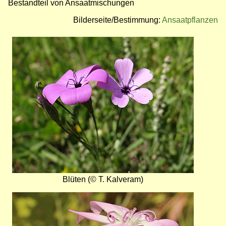
Bestandteil von Ansaatmischungen
Bilderseite/Bestimmung:
Ansaatpflanzen
Bild
Blüten (© T. Kalveram)
Bild