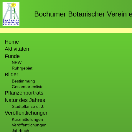
Direkt
zum
Bochumer Botanischer Verein e
Inhalt
Hauptnavigation
Home
Aktivitäten
Funde
NRW
Ruhrgebiet
Bilder
Bestimmung
Gesamtartenliste
Pflanzenporträts
Natur des Jahres
Stadtpflanze d. J.
Veröffentlichungen
Kurzmitteilungen
Veröffentlichungen
Jahrbuch