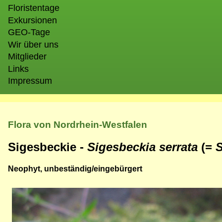
Floristentage
Exkursionen
GEO-Tage
Wir über uns
Mitglieder
Links
Impressum
Flora von Nordrhein-Westfalen
Sigesbeckie -
Sigesbeckia serrata
(=
S
Neophyt, unbeständig/eingebürgert
Bild