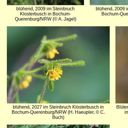
blühend, 2009 im Steinbruch
blühend, 2009 i
Klosterbusch in Bochum-
Bochum-Quer
Querenburg/NRW (© A. Jagel)
Bild
Bild
blühend, 2027 im Steinbruch Klosterbusch in
Blüte
Bochum-Querenburg/NRW (H. Haeupler, © C.
i
Buch)
Bild