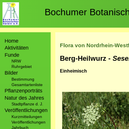
Direkt
zum
Bochumer Botanische
Inhalt
Hauptnavigation
Home
Flora von Nordrhein-West
Aktivitäten
Funde
Berg-Heilwurz -
Sesel
NRW
Ruhrgebiet
Einheimisch
Bilder
Bestimmung
Gesamtartenliste
Pflanzenporträts
Bild
Natur des Jahres
Stadtpflanze d. J.
Veröffentlichungen
Kurzmitteilungen
Veröffentlichungen
Jahrbuch