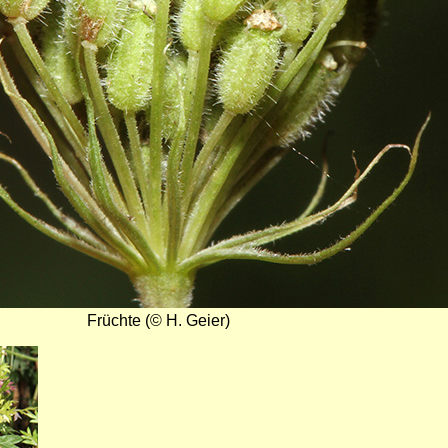
Früchte (© H. Geier)