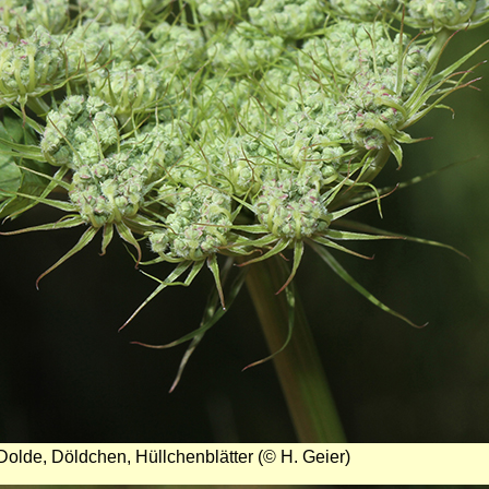
Dolde, Döldchen, Hüllchenblätter (© H. Geier)