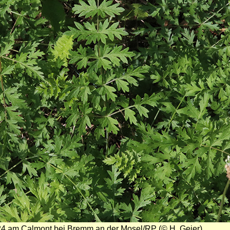
024 am Calmont bei Bremm an der Mosel/RP (© H. Geier)