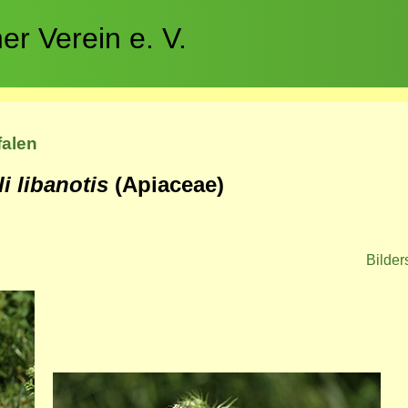
r Verein e. V.
falen
i libanotis
(Apiaceae)
Bilder
Bild