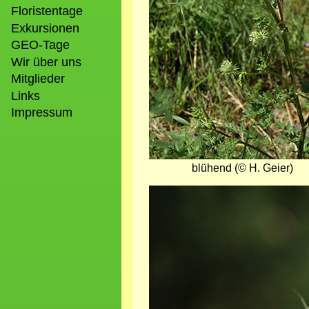
Floristentage
Exkursionen
GEO-Tage
Wir über uns
Mitglieder
Links
Impressum
blühend (© H. Geier)
Bild