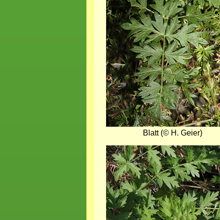
Blatt (© H. Geier)
Bild