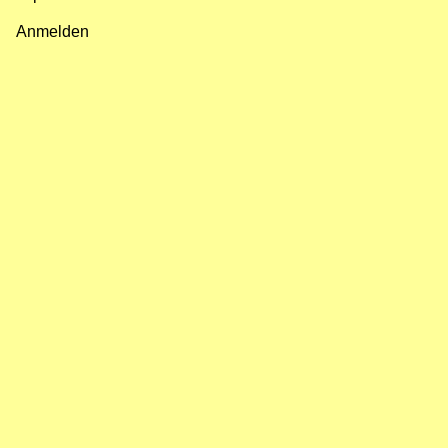
Fußzeilenmenü
Anmelden
Benutzermenü