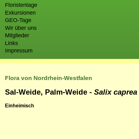
Floristentage
Exkursionen
GEO-Tage
Wir über uns
Mitglieder
Links
Impressum
Flora von Nordrhein-Westfalen
Sal-Weide, Palm-Weide -
Salix capre
Einheimisch