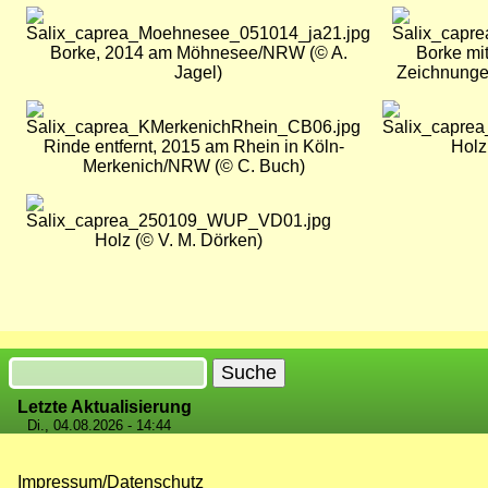
Bild
Bild
Borke, 2014 am Möhnesee/NRW (© A.
Borke mi
Jagel)
Zeichnungen
Bild
Bild
Rinde entfernt, 2015 am Rhein in Köln-
Holz
Merkenich/NRW (© C. Buch)
Bild
Holz (© V. M. Dörken)
Suche
Letzte Aktualisierung
Di., 04.08.2026 - 14:44
Impressum/Datenschutz