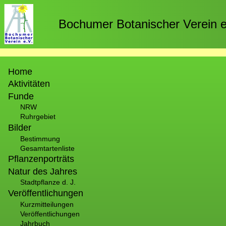
Direkt
zum
Bochumer Botanischer Verein e
Inhalt
Hauptnavigation
Home
Aktivitäten
Funde
NRW
Ruhrgebiet
Bilder
Bestimmung
Gesamtartenliste
Pflanzenporträts
Natur des Jahres
Stadtpflanze d. J.
Veröffentlichungen
Kurzmitteilungen
Veröffentlichungen
Jahrbuch