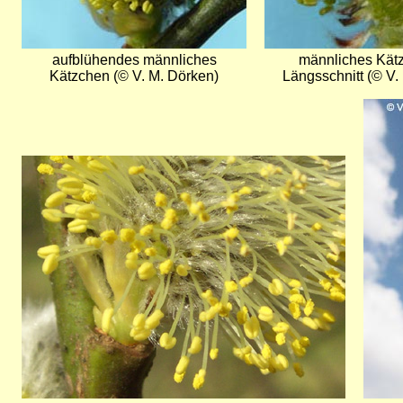
aufblühendes männliches
männliches Kät
Kätzchen (© V. M. Dörken)
Längsschnitt (© V.
Bild
Bild