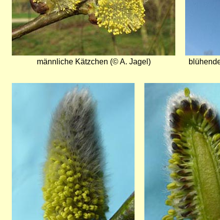
männliche Kätzchen (© A. Jagel)
blühende
Bild
Bild