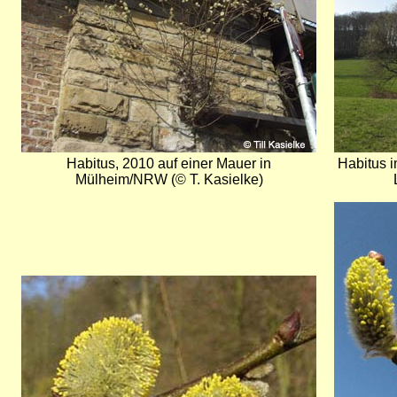
Habitus, 2010 auf einer Mauer in
Habitus i
Mülheim/NRW (© T. Kasielke)
Bild
Bild