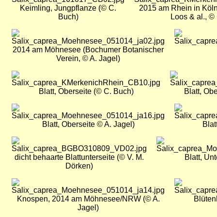
Keimling, Jungpflanze (© C.
2015 am Rhein in Köln
Buch)
Loos & al., ©
Bild
Bild
2014 am Möhnesee (Bochumer Botanischer
Verein, © A. Jagel)
Bild
Bild
Blatt, Oberseite (© C. Buch)
Blatt, Ob
Bild
Bild
Blatt, Oberseite © A. Jagel)
Blat
Bild
Bild
dicht behaarte Blattunterseite (© V. M.
Blatt, Unt
Dörken)
Bild
Bild
Knospen, 2014 am Möhnesee/NRW (© A.
Blüten
Jagel)