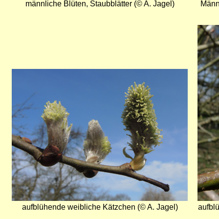
männliche Blüten, Staubblätter (© A. Jagel)
Männl
Bild
Bild
aufblühende weibliche Kätzchen (© A. Jagel)
aufbl