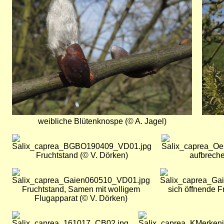
weibliche Blütenknospe (© A. Jagel)
Bild
Bild
Fruchtstand (© V. Dörken)
aufbreche
Bild
Bild
Fruchtstand, Samen mit wolligem
sich öffnende F
Flugapparat (© V. Dörken)
Bild
Bild