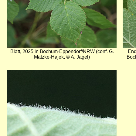
Blatt, 2025 in Bochum-Eppendorf/NRW (conf. G.
End
Matzke-Hajek, © A. Jagel)
Boc
Bild