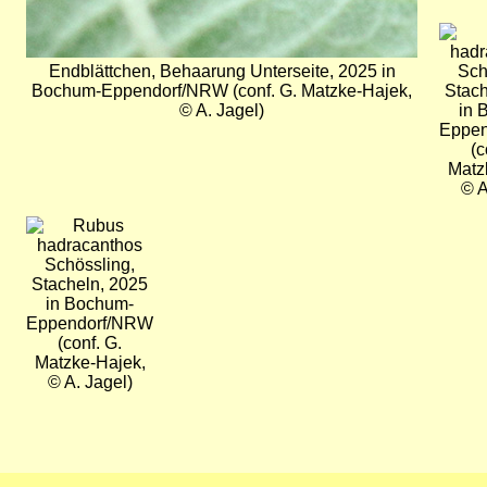
Bild
Endblättchen, Behaarung Unterseite, 2025 in
Sch
Bochum-Eppendorf/NRW (conf. G. Matzke-Hajek,
Stach
© A. Jagel)
in 
Eppe
(c
Matz
© A
Bild
Schössling,
Stacheln, 2025
in Bochum-
Eppendorf/NRW
(conf. G.
Matzke-Hajek,
© A. Jagel)