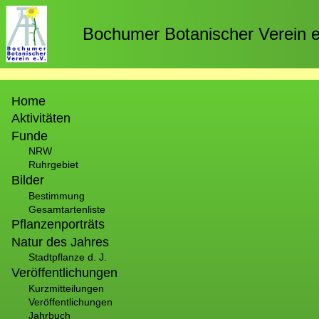
Direkt
zum
Bochumer Botanischer Verein e
Inhalt
Hauptnavigation
Home
Aktivitäten
Funde
NRW
Ruhrgebiet
Bilder
Bestimmung
Gesamtartenliste
Pflanzenporträts
Natur des Jahres
Stadtpflanze d. J.
Veröffentlichungen
Kurzmitteilungen
Veröffentlichungen
Jahrbuch