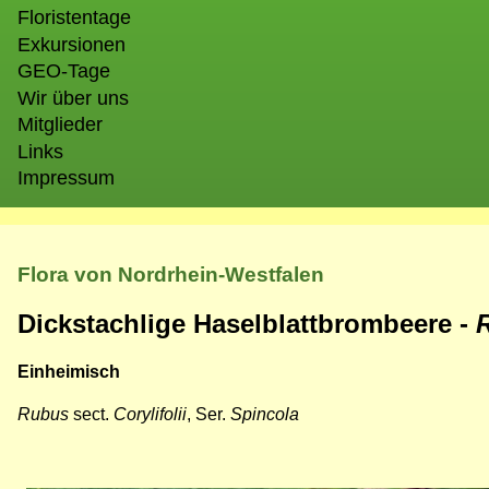
Floristentage
Exkursionen
GEO-Tage
Wir über uns
Mitglieder
Links
Impressum
Flora von Nordrhein-Westfalen
Dickstachlige Haselblattbrombeere -
Einheimisch
Rubus
sect.
Corylifolii
, Ser.
Spincola