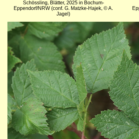
Schössling, Blätter, 2025 in Bochum-
Eppendorf/NRW (conf. G. Matzke-Hajek, © A.
Epp
Jagel)
Bild