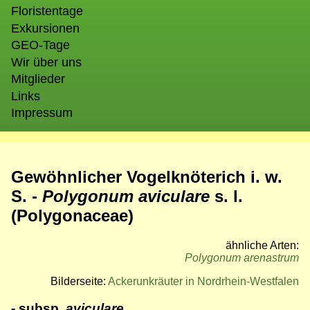
Floristentage
Exkursionen
GEO-Tage
Wir über uns
Mitglieder
Links
Impressum
Gewöhnlicher Vogelknöterich i. w.
S. -
Polygonum aviculare
s. l.
(Polygonaceae)
ähnliche Arten:
Polygonum arenastrum
Bilderseite:
Ackerunkräuter in Nordrhein-Westfalen
- subsp.
aviculare