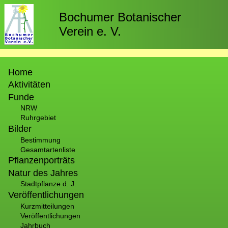
Direkt
zum
Bochumer Botanischer
Inhalt
Verein e. V.
Hauptnavigation
Home
Aktivitäten
Funde
NRW
Ruhrgebiet
Bilder
Bestimmung
Gesamtartenliste
Pflanzenporträts
Natur des Jahres
Stadtpflanze d. J.
Veröffentlichungen
Kurzmitteilungen
Veröffentlichungen
Jahrbuch