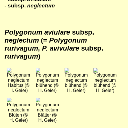
- subsp.
neglectum
Polygonum aviulare
subsp.
neglectum
(=
Polygonum
rurivagum
,
P. avivulare
subsp.
rurivagum
)
Bild
Bild
Bild
Bild
Habitus (©
blühend (©
blühend (©
blühend (©
H. Geier)
H. Geier)
H. Geier)
H. Geier)
Bild
Bild
Blüten (©
Blätter (©
H. Geier)
H. Geier)