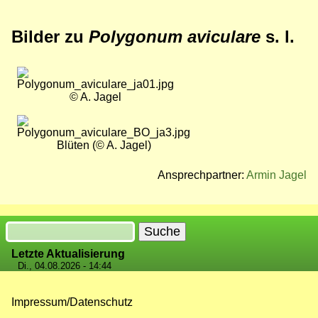
Bilder zu
Polygonum aviculare
s. l.
Bild
© A. Jagel
Bild
Blüten (© A. Jagel)
Ansprechpartner:
Armin Jagel
Suche
Letzte Aktualisierung
Di., 04.08.2026 - 14:44
Impressum/Datenschutz
Fußzeilenmenü