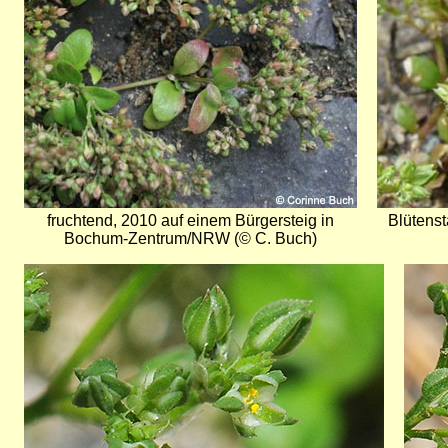
fruchtend, 2010 auf einem Bürgersteig in
Blütenst
Bochum-Zentrum/NRW (© C. Buch)
Bild
Bild