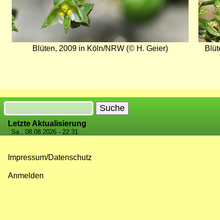
Blüten, 2009 in Köln/NRW (© H. Geier)
Blüt
Suche
Letzte Aktualisierung
Sa., 08.08.2026 - 22:31
Impressum/Datenschutz
Fußzeilenmenü
Anmelden
Benutzermenü