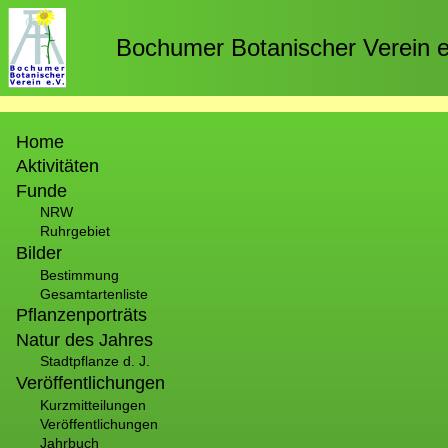
Direkt
zum
Bochumer Botanischer Verein e
Inhalt
Hauptnavigation
Home
Aktivitäten
Funde
NRW
Ruhrgebiet
Bilder
Bestimmung
Gesamtartenliste
Pflanzenporträts
Natur des Jahres
Stadtpflanze d. J.
Veröffentlichungen
Kurzmitteilungen
Veröffentlichungen
Jahrbuch