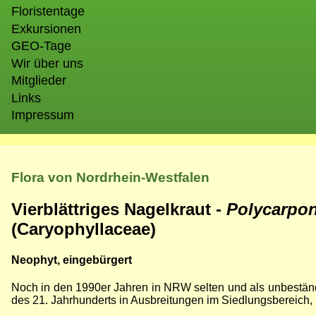
Floristentage
Exkursionen
GEO-Tage
Wir über uns
Mitglieder
Links
Impressum
Flora von Nordrhein-Westfalen
Vierblättriges Nagelkraut -
Polycarpon
(Caryophyllaceae)
Neophyt, eingebürgert
Noch in den 1990er Jahren in NRW selten und als unbeständi
des 21. Jahrhunderts in Ausbreitungen im Siedlungsbereich,