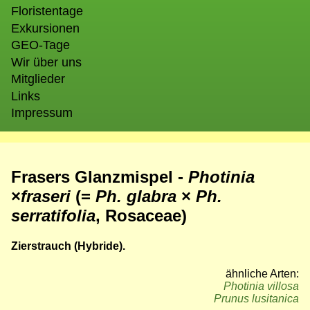
Floristentage
Exkursionen
GEO-Tage
Wir über uns
Mitglieder
Links
Impressum
Frasers Glanzmispel -
Photinia
×
fraseri
(=
Ph. glabra
×
Ph.
serratifolia
, Rosaceae)
Zierstrauch (Hybride).
ähnliche Arten:
Photinia villosa
Prunus lusitanica