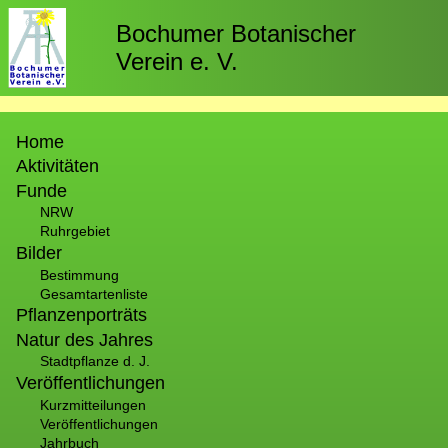
Direkt
zum
Bochumer Botanischer
Inhalt
Verein e. V.
Hauptnavigation
Home
Aktivitäten
Funde
NRW
Ruhrgebiet
Bilder
Bestimmung
Gesamtartenliste
Pflanzenporträts
Natur des Jahres
Stadtpflanze d. J.
Veröffentlichungen
Kurzmitteilungen
Veröffentlichungen
Jahrbuch