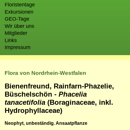
Floristentage
Exkursionen
GEO-Tage
Wir über uns
Mitglieder
Links
Impressum
Flora von Nordrhein-Westfalen
Bienenfreund, Rainfarn-Phazelie,
Büschelschön -
Phacelia
tanacetifolia
(Boraginaceae, inkl.
Hydrophyllaceae)
Neophyt, unbeständig. Ansaatpflanze