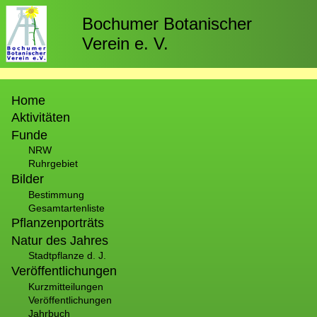
Direkt
zum
Bochumer Botanischer
Inhalt
Verein e. V.
Hauptnavigation
Home
Aktivitäten
Funde
NRW
Ruhrgebiet
Bilder
Bestimmung
Gesamtartenliste
Pflanzenporträts
Natur des Jahres
Stadtpflanze d. J.
Veröffentlichungen
Kurzmitteilungen
Veröffentlichungen
Jahrbuch