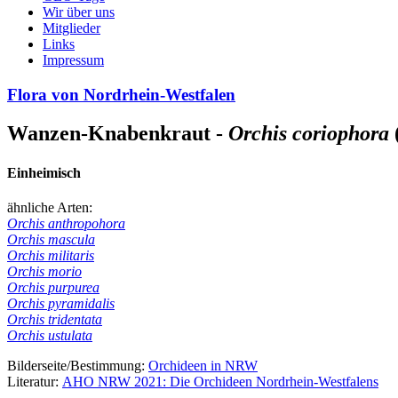
Wir über uns
Mitglieder
Links
Impressum
Flora von Nordrhein-Westfalen
Wanzen-Knabenkraut -
Orchis coriophora
Einheimisch
ähnliche Arten:
Orchis anthropohora
Orchis mascula
Orchis militaris
Orchis morio
Orchis purpurea
Orchis pyramidalis
Orchis tridentata
Orchis ustulata
Bilderseite/Bestimmung:
Orchideen in NRW
Literatur:
AHO NRW 2021: Die Orchideen Nordrhein-Westfalens