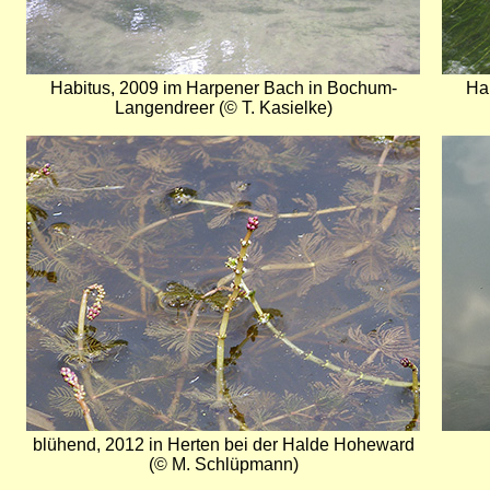
Habitus, 2009 im Harpener Bach in Bochum-
Ha
Langendreer (© T. Kasielke)
Bild
Bild
blühend, 2012 in Herten bei der Halde Hoheward
(© M. Schlüpmann)