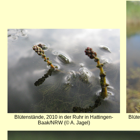
Bild
Bild
Blütenstände, 2010 in der Ruhr in Hattingen-
Blüt
Baak/NRW (© A. Jagel)
Bild