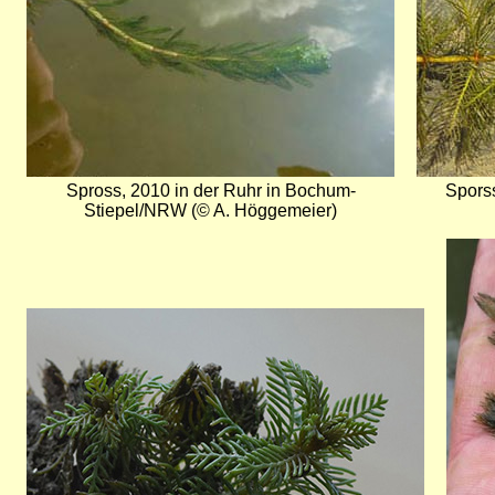
Spross, 2010 in der Ruhr in Bochum-
Sporss
Stiepel/NRW (© A. Höggemeier)
Bild
Bild