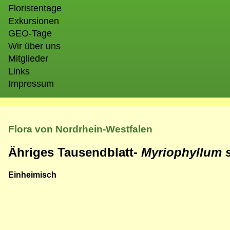
Floristentage
Exkursionen
GEO-Tage
Wir über uns
Mitglieder
Links
Impressum
Flora von Nordrhein-Westfalen
Ähriges Tausendblatt-
Myriophyllum 
Einheimisch