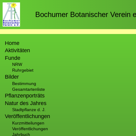
Direkt
zum
Bochumer Botanischer Verein e
Inhalt
Hauptnavigation
Home
Aktivitäten
Funde
NRW
Ruhrgebiet
Bilder
Bestimmung
Gesamtartenliste
Pflanzenporträts
Natur des Jahres
Stadtpflanze d. J.
Veröffentlichungen
Kurzmitteilungen
Veröffentlichungen
Jahrbuch