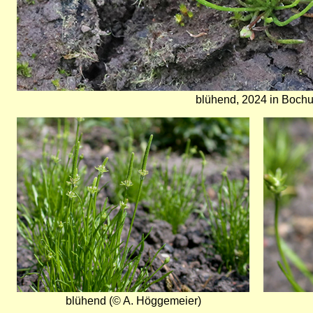
blühend, 2024 in Bochu
Bild
Bild
blühend (© A. Höggemeier)