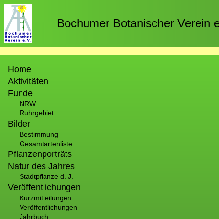
Direkt
zum
Bochumer Botanischer Verein e
Inhalt
Hauptnavigation
Home
Aktivitäten
Funde
NRW
Ruhrgebiet
Bilder
Bestimmung
Gesamtartenliste
Pflanzenporträts
Natur des Jahres
Stadtpflanze d. J.
Veröffentlichungen
Kurzmitteilungen
Veröffentlichungen
Jahrbuch