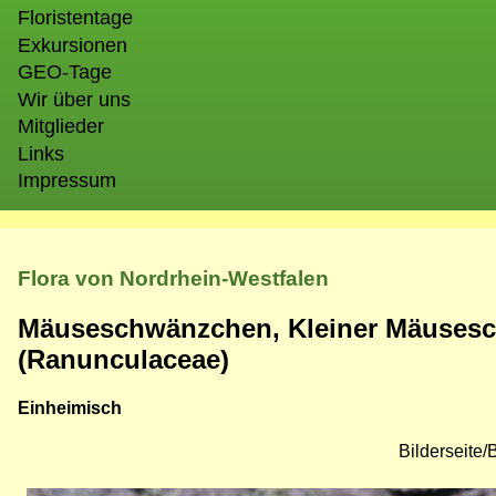
Floristentage
Exkursionen
GEO-Tage
Wir über uns
Mitglieder
Links
Impressum
Flora von Nordrhein-Westfalen
Mäuseschwänzchen, Kleiner Mäuses
(Ranunculaceae)
Einheimisch
Bilderseite