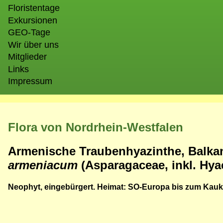
Floristentage
Exkursionen
GEO-Tage
Wir über uns
Mitglieder
Links
Impressum
Flora von Nordrhein-Westfalen
Armenische Traubenhyazinthe, Balka
armeniacum
(Asparagaceae, inkl. Hya
Neophyt, eingebürgert. Heimat: SO-Europa bis zum Kau