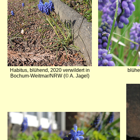
Habitus, blühend, 2020 verwildert in
blühe
Bochum-Weitmar/NRW (© A. Jagel)
Bild
Bild