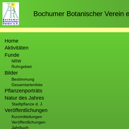
Direkt
zum
Bochumer Botanischer Verein e
Inhalt
Hauptnavigation
Home
Aktivitäten
Funde
NRW
Ruhrgebiet
Bilder
Bestimmung
Gesamtartenliste
Pflanzenporträts
Natur des Jahres
Stadtpflanze d. J.
Veröffentlichungen
Kurzmitteilungen
Veröffentlichungen
Jahrbuch