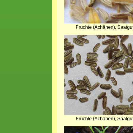
Früchte (Achänen), Saatgut
Bild
Früchte (Achänen), Saatgut
Bild