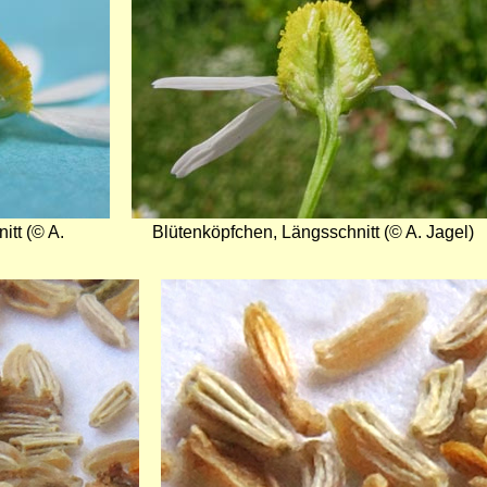
itt (© A.
Blütenköpfchen, Längsschnitt (© A. Jagel)
Bild