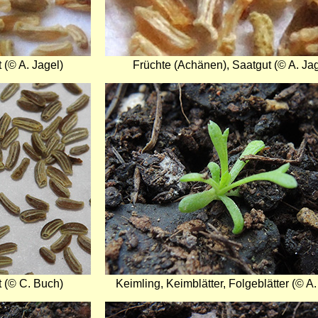
 (© A. Jagel)
Früchte (Achänen), Saatgut (© A. Jag
Bild
 (© C. Buch)
Keimling, Keimblätter, Folgeblätter (© A.
Bild