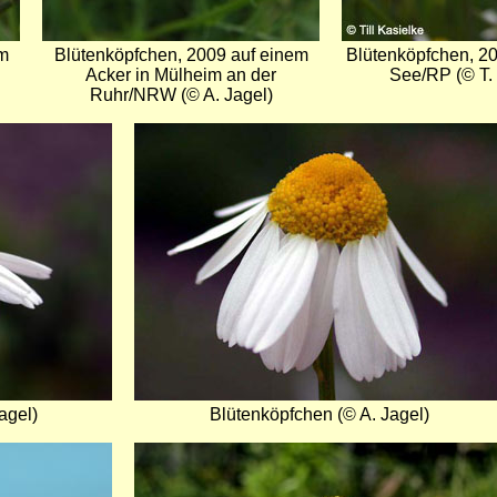
m
Blütenköpfchen, 2009 auf einem
Blütenköpfchen, 2
Acker in Mülheim an der
See/RP (© T. 
Ruhr/NRW (© A. Jagel)
Bild
agel)
Blütenköpfchen (© A. Jagel)
Bild