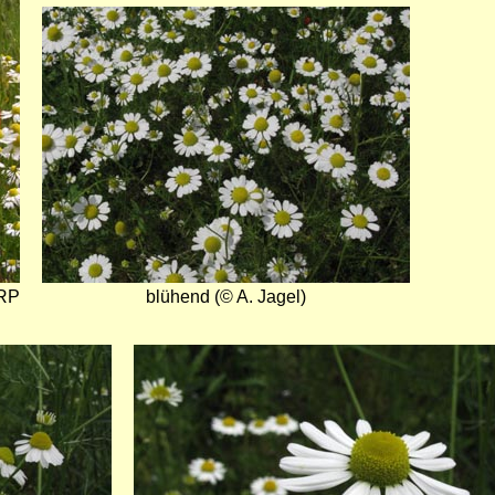
Bild
/RP
blühend (© A. Jagel)
Bild