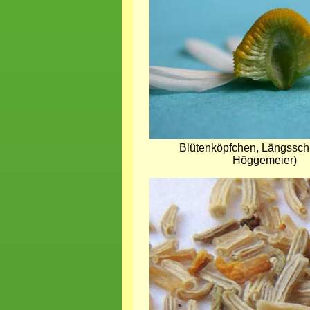
Blütenköpfchen, Längsschn
Höggemeier)
Bild