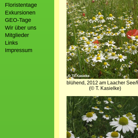
Floristentage
Exkursionen
GEO-Tage
Wir über uns
Mitglieder
Links
Impressum
blühend, 2012 am Laacher See
(© T. Kasielke)
Bild