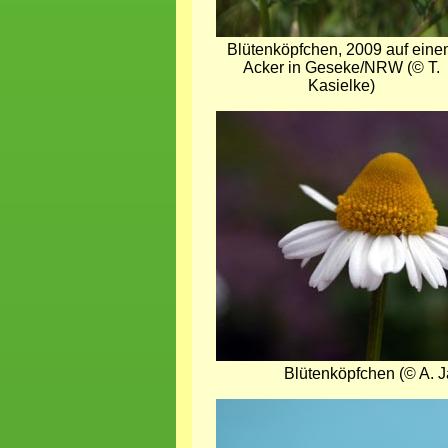
Blütenköpfchen, 2009 auf eine
Acker in Geseke/NRW (© T.
Kasielke)
Bild
Blütenköpfchen (© A. J
Bild