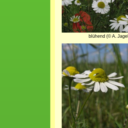
blühend (© A. Jagel
Bild