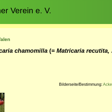
r Verein e. V.
falen
icaria chamomilla
(
= Matricaria recutita,
Bilderseite/Bestimmung:
Acke