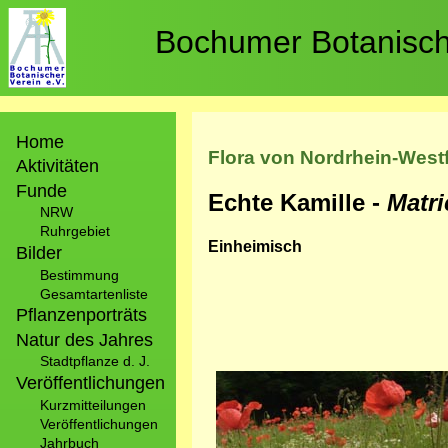
Direkt
zum
Bochumer Botanische
Inhalt
Hauptnavigation
Home
Flora von Nordrhein-West
Aktivitäten
Funde
Echte Kamille -
Matr
NRW
Ruhrgebiet
Einheimisch
Bilder
Bestimmung
Gesamtartenliste
Pflanzenporträts
Natur des Jahres
Stadtpflanze d. J.
Bild
Veröffentlichungen
Kurzmitteilungen
Veröffentlichungen
Jahrbuch