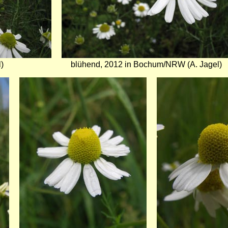
)
blühend, 2012 in Bochum/NRW (A. Jagel)
Bild
Bild