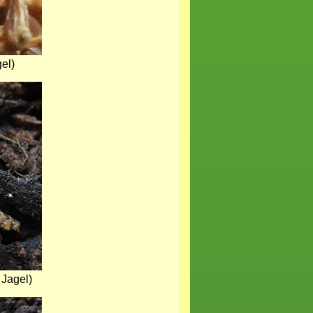
el)
 Jagel)