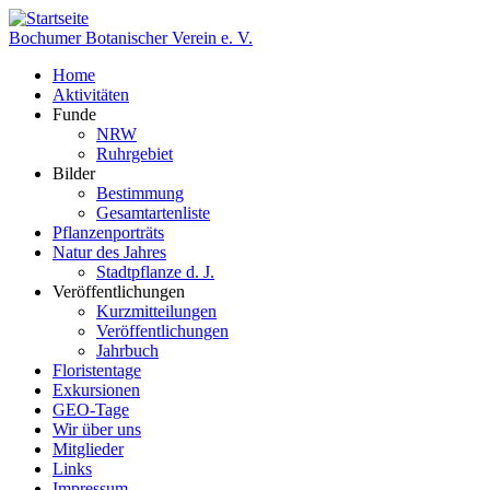
Direkt
zum
Bochumer Botanischer Verein e. V.
Inhalt
Home
Aktivitäten
Hauptnavigation
Funde
NRW
Ruhrgebiet
Bilder
Bestimmung
Gesamtartenliste
Pflanzenporträts
Natur des Jahres
Stadtpflanze d. J.
Veröffentlichungen
Kurzmitteilungen
Veröffentlichungen
Jahrbuch
Floristentage
Exkursionen
GEO-Tage
Wir über uns
Mitglieder
Links
Impressum