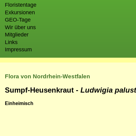
Floristentage
Exkursionen
GEO-Tage
Wir über uns
Mitglieder
Links
Impressum
Flora von Nordrhein-Westfalen
Sumpf-Heusenkraut -
Ludwigia palus
Einheimisch