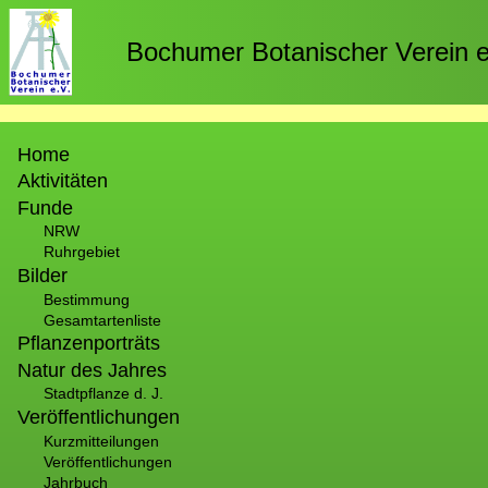
Direkt
zum
Bochumer Botanischer Verein e
Inhalt
Hauptnavigation
Home
Aktivitäten
Funde
NRW
Ruhrgebiet
Bilder
Bestimmung
Gesamtartenliste
Pflanzenporträts
Natur des Jahres
Stadtpflanze d. J.
Veröffentlichungen
Kurzmitteilungen
Veröffentlichungen
Jahrbuch