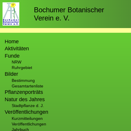
Direkt
zum
Bochumer Botanischer
Inhalt
Verein e. V.
Hauptnavigation
Home
Aktivitäten
Funde
NRW
Ruhrgebiet
Bilder
Bestimmung
Gesamtartenliste
Pflanzenporträts
Natur des Jahres
Stadtpflanze d. J.
Veröffentlichungen
Kurzmitteilungen
Veröffentlichungen
Jahrbuch