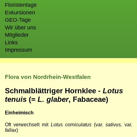
Floristentage
Exkursionen
GEO-Tage
Wir über uns
Mitglieder
Links
Impressum
Flora von Nordrhein-Westfalen
Schmalblättriger Hornklee -
Lotus
tenuis
(=
L. glaber
, Fabaceae)
Einheimisch
Oft verwechselt mit
Lotus corniculatus
(var.
sativus,
var.
fallax
)