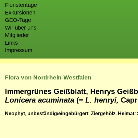
Floristentage
Exkursionen
GEO-Tage
Wir über uns
Mitglieder
Links
Impressum
Flora von Nordrhein-Westfalen
Immergrünes Geißblatt, Henrys Geißbl
Lonicera acuminata
(=
L. henryi,
Capr
Neophyt, unbeständig/eingebürgert. Ziergehölz. Heimat: