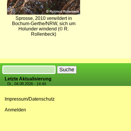
Sprosse, 2010 verwildert in
Bochum-Gerthe/NRW, sich um
Holunder windend (© R.
Rollenbeck)
Suche
Letzte Aktualisierung
Di., 04.08.2026 - 14:44
Impressum/Datenschutz
Fußzeilenmenü
Anmelden
Benutzermenü