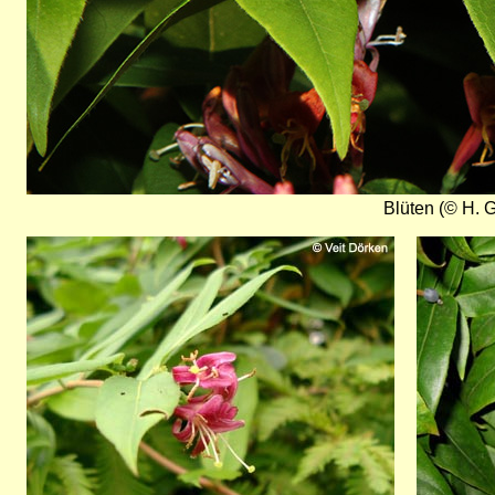
Blüten (© H. G
Bild
Bild