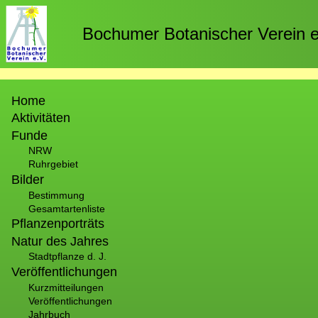
Direkt
zum
Bochumer Botanischer Verein e
Inhalt
Hauptnavigation
Home
Aktivitäten
Funde
NRW
Ruhrgebiet
Bilder
Bestimmung
Gesamtartenliste
Pflanzenporträts
Natur des Jahres
Stadtpflanze d. J.
Veröffentlichungen
Kurzmitteilungen
Veröffentlichungen
Jahrbuch