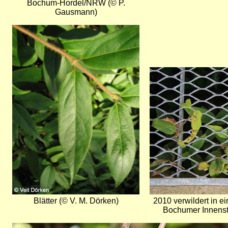
Bochum-Hordel/NRW (© P.
Gausmann)
Bild
Bild
Blätter (© V. M. Dörken)
2010 verwildert in e
Bochumer Innens
Bild