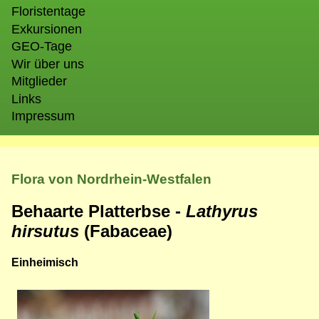
Floristentage
Exkursionen
GEO-Tage
Wir über uns
Mitglieder
Links
Impressum
Flora von Nordrhein-Westfalen
Behaarte Platterbse -
Lathyrus
hirsutus
(Fabaceae)
Einheimisch
Bild