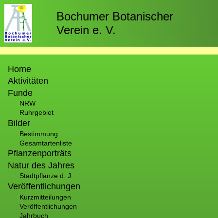
Direkt
zum
Bochumer Botanischer
Inhalt
Verein e. V.
Hauptnavigation
Home
Aktivitäten
Funde
NRW
Ruhrgebiet
Bilder
Bestimmung
Gesamtartenliste
Pflanzenporträts
Natur des Jahres
Stadtpflanze d. J.
Veröffentlichungen
Kurzmitteilungen
Veröffentlichungen
Jahrbuch