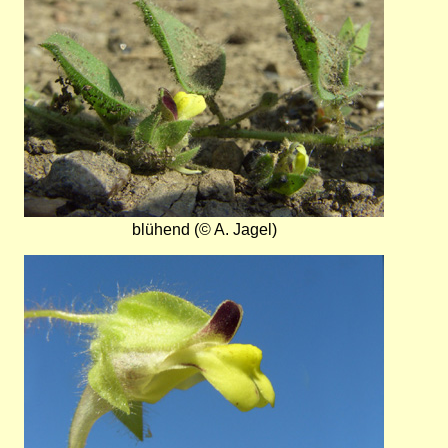
blühend (© A. Jagel)
Bild