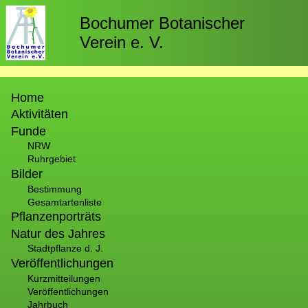
Direkt
zum
Bochumer Botanischer
Inhalt
Verein e. V.
Hauptnavigation
Home
Aktivitäten
Funde
NRW
Ruhrgebiet
Bilder
Bestimmung
Gesamtartenliste
Pflanzenporträts
Natur des Jahres
Stadtpflanze d. J.
Veröffentlichungen
Kurzmitteilungen
Veröffentlichungen
Jahrbuch