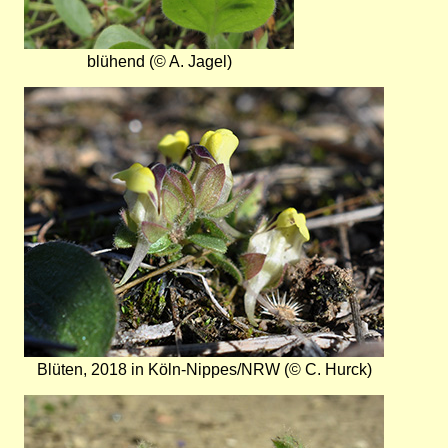
blühend (© A. Jagel)
Bild
Blüten, 2018 in Köln-Nippes/NRW (© C. Hurck)
Bild