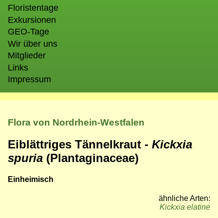
Floristentage
Exkursionen
GEO-Tage
Wir über uns
Mitglieder
Links
Impressum
Flora von Nordrhein-Westfalen
Eiblättriges Tännelkraut -
Kickxia
spuria
(Plantaginaceae)
Einheimisch
ähnliche Arten:
Kickxia elatine