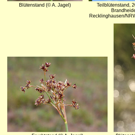
Blütenstand (© A. Jagel)
Teilblütenstand, 2
Brandheide
Recklinghausen/NRW 
Bild
Bild