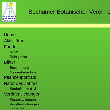
Direkt
zum
Bochumer Botanischer Verein e
Inhalt
Hauptnavigation
Home
Aktivitäten
Funde
NRW
Ruhrgebiet
Bilder
Bestimmung
Gesamtartenliste
Pflanzenporträts
Natur des Jahres
Stadtpflanze d. J.
Veröffentlichungen
Kurzmitteilungen
Veröffentlichungen
Jahrbuch