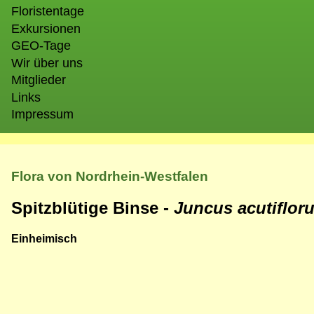
Floristentage
Exkursionen
GEO-Tage
Wir über uns
Mitglieder
Links
Impressum
Flora von Nordrhein-Westfalen
Spitzblütige Binse -
Juncus acutiflor
Einheimisch