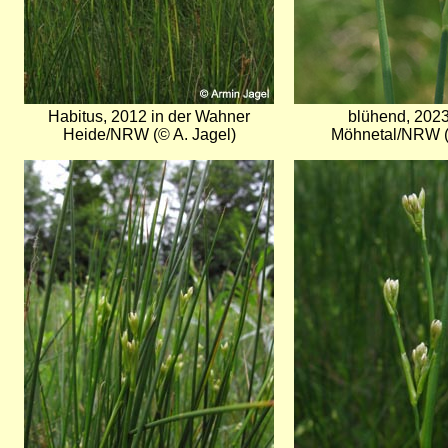
Habitus, 2012 in der Wahner
blühend, 202
Heide/NRW (© A. Jagel)
Möhnetal/NRW (
Bild
Bild