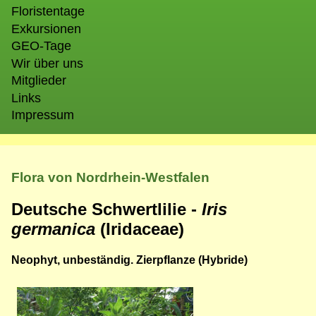
Floristentage
Exkursionen
GEO-Tage
Wir über uns
Mitglieder
Links
Impressum
Flora von Nordrhein-Westfalen
Deutsche Schwertlilie -
Iris
germanica
(Iridaceae)
Neophyt, unbeständig. Zierpflanze (Hybride)
Bild