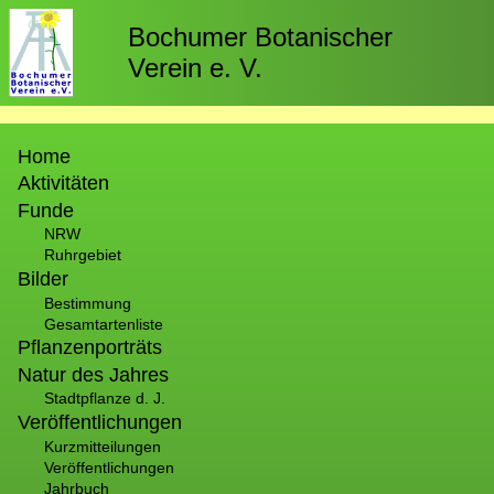
Direkt
zum
Bochumer Botanischer
Inhalt
Verein e. V.
Hauptnavigation
Home
Aktivitäten
Funde
NRW
Ruhrgebiet
Bilder
Bestimmung
Gesamtartenliste
Pflanzenporträts
Natur des Jahres
Stadtpflanze d. J.
Veröffentlichungen
Kurzmitteilungen
Veröffentlichungen
Jahrbuch