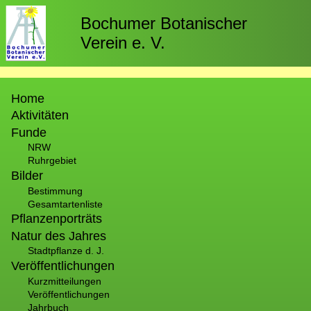
Direkt
zum
Bochumer Botanischer
Inhalt
Verein e. V.
Hauptnavigation
Home
Aktivitäten
Funde
NRW
Ruhrgebiet
Bilder
Bestimmung
Gesamtartenliste
Pflanzenporträts
Natur des Jahres
Stadtpflanze d. J.
Veröffentlichungen
Kurzmitteilungen
Veröffentlichungen
Jahrbuch