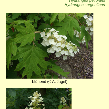
Hydrangea petiolaris
Hydrangea sargentiana
Bild
blühend (© A. Jagel)
Bild