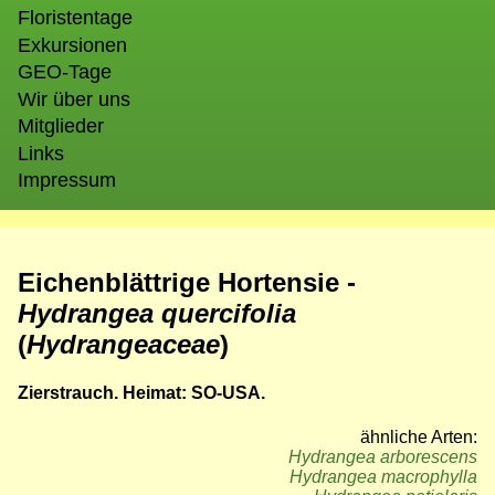
Floristentage
Exkursionen
GEO-Tage
Wir über uns
Mitglieder
Links
Impressum
Eichenblättrige Hortensie -
Hydrangea quercifolia
(
Hydrangeaceae
)
Zierstrauch. Heimat: SO-USA.
ähnliche Arten:
Hydrangea arborescens
Hydrangea macrophylla