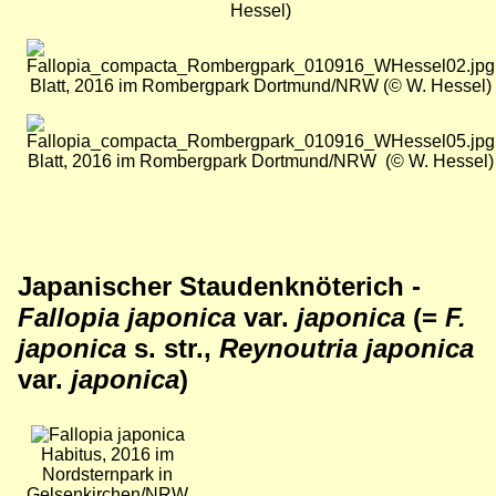
Hessel)
Bild
Blatt, 2016 im Rombergpark Dortmund/NRW (© W. Hessel)
Bild
Blatt, 2016 im Rombergpark Dortmund/NRW (© W. Hessel)
Japanischer Staudenknöterich -
Fallopia japonica
var.
japonica
(=
F.
japonica
s. str.,
Reynoutria japonica
var.
japonica
)
Bild
Habitus, 2016 im
Nordsternpark in
Gelsenkirchen/NRW