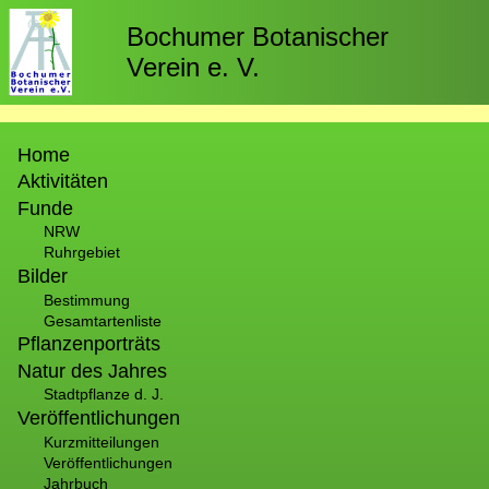
Direkt
zum
Bochumer Botanischer
Inhalt
Verein e. V.
Hauptnavigation
Home
Aktivitäten
Funde
NRW
Ruhrgebiet
Bilder
Bestimmung
Gesamtartenliste
Pflanzenporträts
Natur des Jahres
Stadtpflanze d. J.
Veröffentlichungen
Kurzmitteilungen
Veröffentlichungen
Jahrbuch