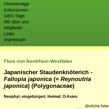
Floristentage
Exkursionen
GEO-Tage
Wir über uns
Mitglieder
Links
Impressum
Flora von Nordrhein-Westfalen
Japanischer Staudenknöterich -
Fallopia japonica
(=
Reynoutria
japonica
) (Polygonaceae)
Neophyt, eingebürgert. Heimat: O-Asien.
ähnliche Arten