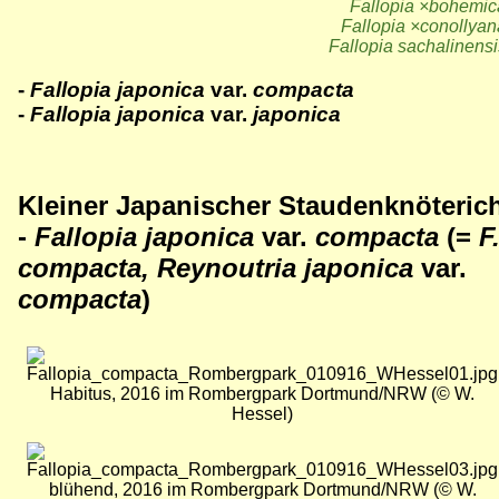
Fallopia
×
bohemic
Fallopia
×conollyan
Fallopia sachalinensi
-
Fallopia japonica
var.
compacta
-
Fallopia japonica
var.
japonica
Kleiner Japanischer Staudenknöteric
-
Fallopia japonica
var.
compacta
(=
F
compacta, Reynoutria japonica
var.
compacta
)
Bild
Habitus, 2016 im Rombergpark Dortmund/NRW (© W.
Hessel)
Bild
blühend, 2016 im Rombergpark Dortmund/NRW (© W.