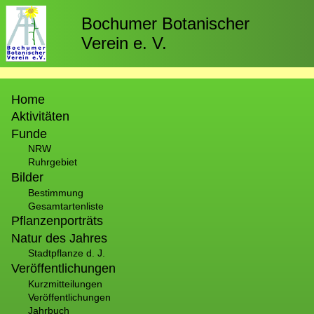
Direkt
zum
Bochumer Botanischer
Inhalt
Verein e. V.
Hauptnavigation
Home
Aktivitäten
Funde
NRW
Ruhrgebiet
Bilder
Bestimmung
Gesamtartenliste
Pflanzenporträts
Natur des Jahres
Stadtpflanze d. J.
Veröffentlichungen
Kurzmitteilungen
Veröffentlichungen
Jahrbuch