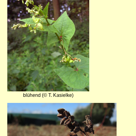
blühend (© T. Kasielke)
Bild