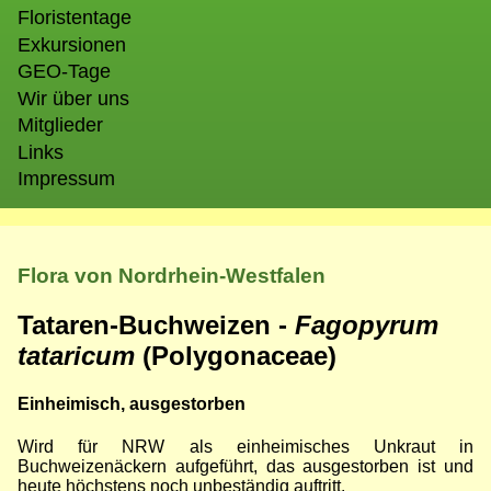
Floristentage
Exkursionen
GEO-Tage
Wir über uns
Mitglieder
Links
Impressum
Flora von Nordrhein-Westfalen
Tataren-Buchweizen -
Fagopyrum
tataricum
(Polygonaceae)
Einheimisch, ausgestorben
Wird für NRW als einheimisches Unkraut in
Buchweizenäckern aufgeführt, das ausgestorben ist und
heute höchstens noch unbeständig auftritt.