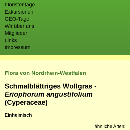
Floristentage
Exkursionen
GEO-Tage
Wir über uns
Mitglieder
Links
Impressum
Flora von Nordrhein-Westfalen
Schmalblättriges Wollgras -
Eriophorum angustifolium
(Cyperaceae)
Einheimisch
ähnliche Arten: