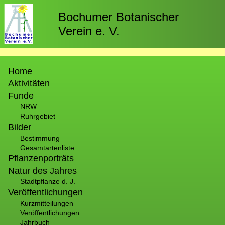
Direkt
zum
Bochumer Botanischer
Inhalt
Verein e. V.
Hauptnavigation
Home
Aktivitäten
Funde
NRW
Ruhrgebiet
Bilder
Bestimmung
Gesamtartenliste
Pflanzenporträts
Natur des Jahres
Stadtpflanze d. J.
Veröffentlichungen
Kurzmitteilungen
Veröffentlichungen
Jahrbuch