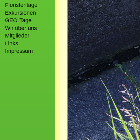
Floristentage
Exkursionen
GEO-Tage
Wir über uns
Mitglieder
Links
Impressum