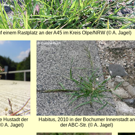
f einem Rastplatz an der A45 im Kreis Olpe/NRW (© A. Jagel)
Bild
e Hustadt der
Habitus, 2010 in der Bochumer Innenstadt an
© A. Jagel)
der ABC-Str. (© A. Jagel)