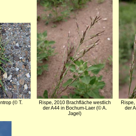
Bild
Bild
trop (© T.
Rispe, 2010 Brachfläche westlich
Rispe,
der A44 in Bochum-Laer (© A.
der 
Jagel)