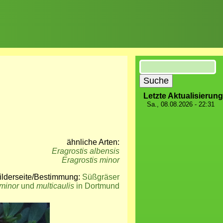
Suche
Letzte Aktualisierung
Sa., 08.08.2026 - 22:31
ähnliche Arten:
Eragrostis albensis
Eragrostis minor
ilderseite/Bestimmung:
Süßgräser
 minor
und
multicaulis
in Dortmund