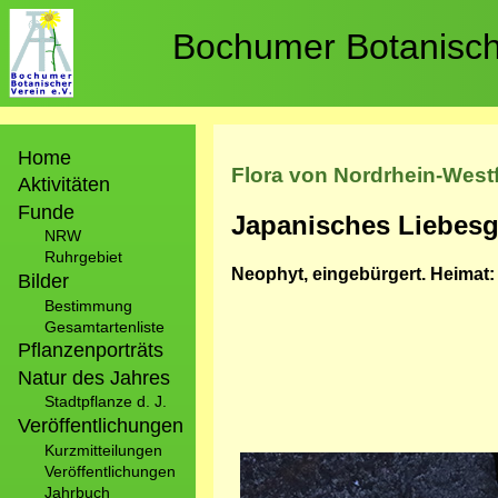
Direkt
zum
Bochumer Botanische
Inhalt
Hauptnavigation
Home
Flora von Nordrhein-West
Aktivitäten
Funde
Japanisches Liebesg
NRW
Ruhrgebiet
Neophyt, eingebürgert. Heimat:
Bilder
Bestimmung
Gesamtartenliste
Pflanzenporträts
Natur des Jahres
Stadtpflanze d. J.
Veröffentlichungen
Kurzmitteilungen
Bild
Veröffentlichungen
Jahrbuch