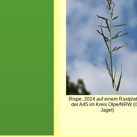
Rispe, 2024 auf einem Rastplat
der A45 im Kreis Olpe/NRW (©
Jagel)