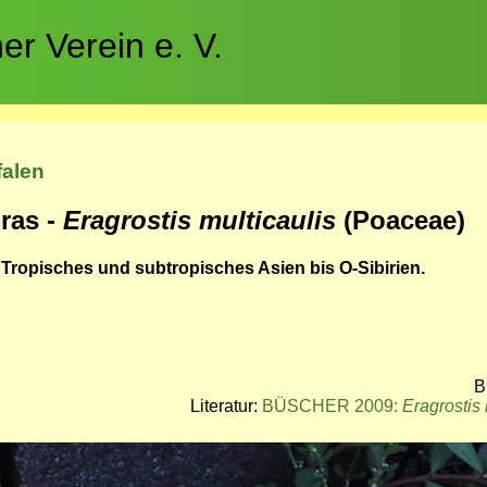
r Verein e. V.
falen
ras -
Eragrostis multicaulis
(Poaceae)
 Tropisches und subtropisches Asien bis O-Sibirien.
B
Literatur:
BÜSCHER 2009:
Eragrostis