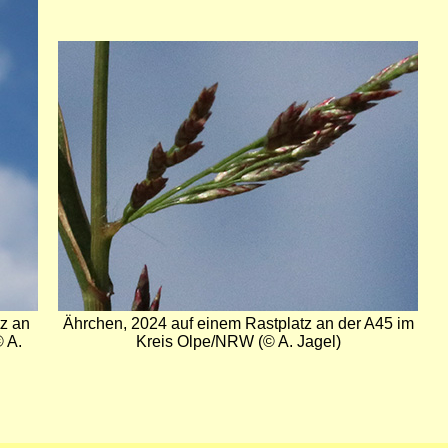
Bild
z an
Ährchen, 2024 auf einem Rastplatz an der A45 im
 A.
Kreis Olpe/NRW (© A. Jagel)