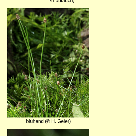
Knoblauch)
Bild
blühend (© H. Geier)
Bild