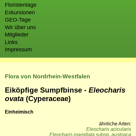
Floristentage
Exkursionen
GEO-Tage
Wir über uns
Mitglieder
Links
Impressum
Flora von Nordrhein-Westfalen
Eiköpfige Sumpfbinse -
Eleocharis
ovata
(Cyperaceae)
Einheimisch
ähnliche Arten:
Eleocharis acicularis
Eleocharis mamillata
subsp.
austriaca