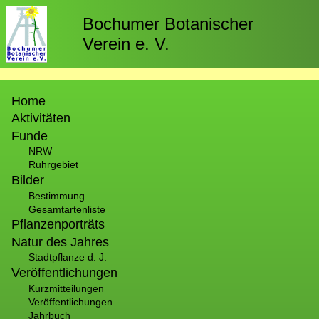
Direkt
zum
Bochumer Botanischer
Inhalt
Verein e. V.
Hauptnavigation
Home
Aktivitäten
Funde
NRW
Ruhrgebiet
Bilder
Bestimmung
Gesamtartenliste
Pflanzenporträts
Natur des Jahres
Stadtpflanze d. J.
Veröffentlichungen
Kurzmitteilungen
Veröffentlichungen
Jahrbuch