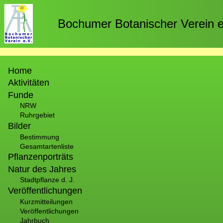
Direkt
zum
Bochumer Botanischer Verein e
Inhalt
Hauptnavigation
Home
Aktivitäten
Funde
NRW
Ruhrgebiet
Bilder
Bestimmung
Gesamtartenliste
Pflanzenporträts
Natur des Jahres
Stadtpflanze d. J.
Veröffentlichungen
Kurzmitteilungen
Veröffentlichungen
Jahrbuch