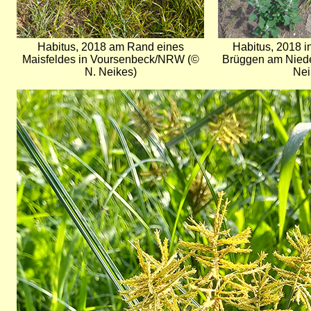
Habitus, 2018 am Rand eines
Habitus, 2018 i
Maisfeldes in Voursenbeck/NRW (©
Brüggen am Nied
N. Neikes)
Nei
Bild