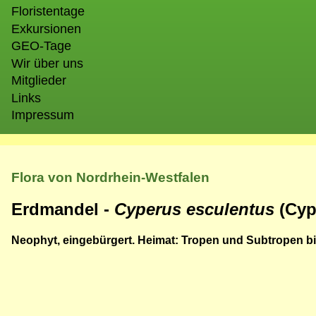
Floristentage
Exkursionen
GEO-Tage
Wir über uns
Mitglieder
Links
Impressum
Flora von Nordrhein-Westfalen
Erdmandel -
Cyperus esculentus
(Cyp
Neophyt, eingebürgert. Heimat: Tropen und Subtropen b