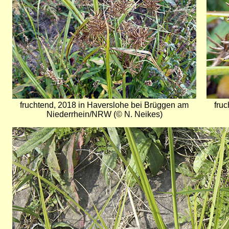
fruchtend, 2018 in Haverslohe bei Brüggen am
fru
Niederrhein/NRW (© N. Neikes)
Bild