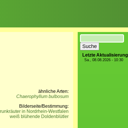
Suche
Letzte Aktualisierung
Sa., 08.08.2026 - 10:30
ähnliche Arten:
Chaerophyllum bulbosum
Bilderseite/Bestimmung:
runkräuter in Nordrhein-Westfalen
weiß blühende Doldenblütler