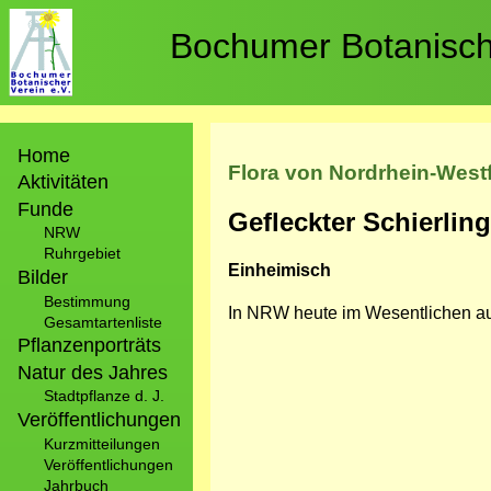
Direkt
zum
Bochumer Botanische
Inhalt
Hauptnavigation
Home
Flora von Nordrhein-West
Aktivitäten
Funde
Gefleckter Schierling
NRW
Ruhrgebiet
Einheimisch
Bilder
Bestimmung
In NRW heute im Wesentlichen auf
Gesamtartenliste
Pflanzenporträts
Natur des Jahres
Stadtpflanze d. J.
Veröffentlichungen
Kurzmitteilungen
Veröffentlichungen
Jahrbuch