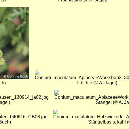
Bild
ch)
Früchte (© A. Jagel)
Bild
agel)
Stängel (© A. Ja
Bild
 Buch)
Stängelbasis, kahl 