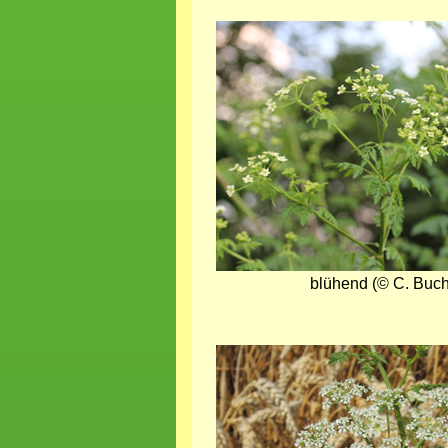
Bild
blühend (© C. Buch
Bild