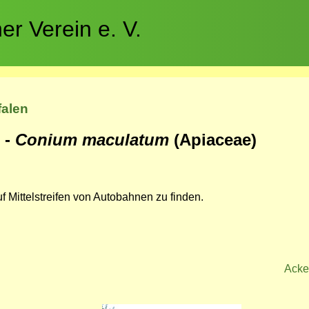
r Verein e. V.
falen
 -
Conium maculatum
(Apiaceae)
 Mittelstreifen von Autobahnen zu finden.
Acke