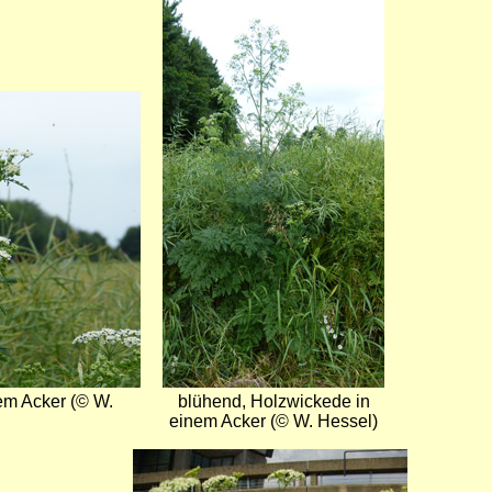
Bild
em Acker (© W.
blühend, Holzwickede in
einem Acker (© W. Hessel)
Bild