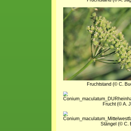
Bild
Fruchtstand (© C. Bu
Bild
Frucht (© A. J
Bild
Stängel (© C.