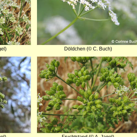
el)
Döldchen (© C. Buch)
Bild
el)
Fruchtstand (© A. Jagel)