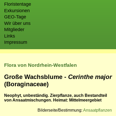
Floristentage
Exkursionen
GEO-Tage
Wir über uns
Mitglieder
Links
Impressum
Flora von Nordrhein-Westfalen
Große Wachsblume -
Cerinthe major
(Boraginaceae)
Neophyt, unbeständig. Zierpflanze, auch Bestandteil
von Ansaatmischungen. Heimat: Mittelmeergebiet
Bilderseite/Bestimmung:
Ansaatpflanzen