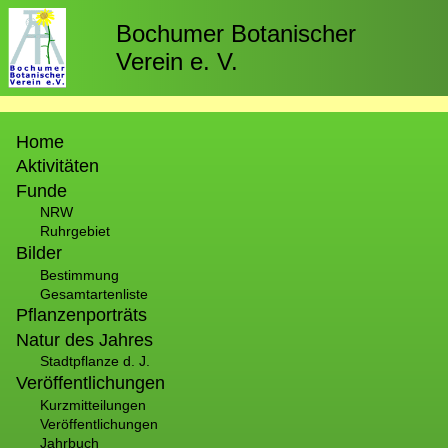
Direkt
zum
Bochumer Botanischer
Inhalt
Verein e. V.
Hauptnavigation
Home
Aktivitäten
Funde
NRW
Ruhrgebiet
Bilder
Bestimmung
Gesamtartenliste
Pflanzenporträts
Natur des Jahres
Stadtpflanze d. J.
Veröffentlichungen
Kurzmitteilungen
Veröffentlichungen
Jahrbuch