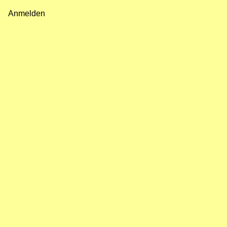
Fußzeilenmenü
Anmelden
Benutzermenü