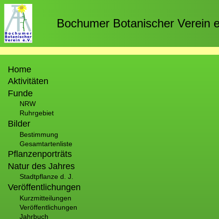
Direkt
zum
Bochumer Botanischer Verein e
Inhalt
Hauptnavigation
Home
Aktivitäten
Funde
NRW
Ruhrgebiet
Bilder
Bestimmung
Gesamtartenliste
Pflanzenporträts
Natur des Jahres
Stadtpflanze d. J.
Veröffentlichungen
Kurzmitteilungen
Veröffentlichungen
Jahrbuch