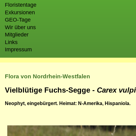
Floristentage
Exkursionen
GEO-Tage
Wir über uns
Mitglieder
Links
Impressum
Flora von Nordrhein-Westfalen
Vielblütige Fuchs-Segge -
Carex vulp
Neophyt, eingebürgert. Heimat: N-Amerika, Hispaniola.
Bild