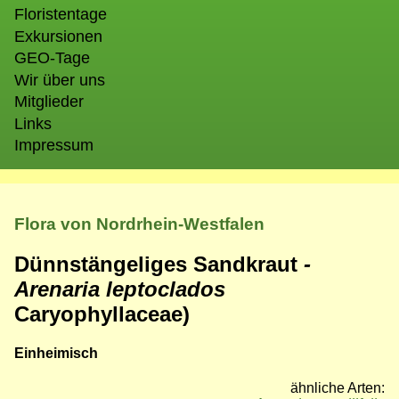
Floristentage
Exkursionen
GEO-Tage
Wir über uns
Mitglieder
Links
Impressum
Flora von Nordrhein-Westfalen
Dünnstängeliges Sandkraut
-
Arenaria leptoclados
Caryophyllaceae)
Einheimisch
ähnliche Arten: