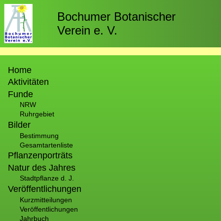
Direkt
zum
Bochumer Botanischer
Inhalt
Verein e. V.
Hauptnavigation
Home
Aktivitäten
Funde
NRW
Ruhrgebiet
Bilder
Bestimmung
Gesamtartenliste
Pflanzenporträts
Natur des Jahres
Stadtpflanze d. J.
Veröffentlichungen
Kurzmitteilungen
Veröffentlichungen
Jahrbuch